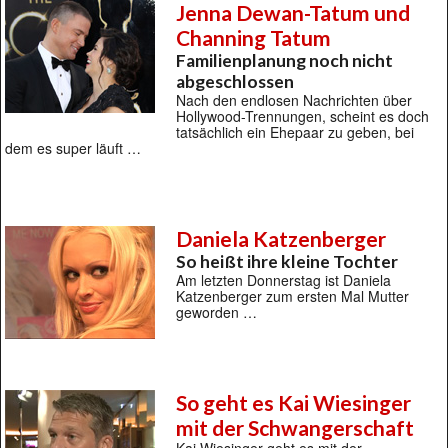
Jenna Dewan-Tatum und
Channing Tatum
Familienplanung noch nicht
abgeschlossen
Nach den endlosen Nachrichten über
Hollywood-Trennungen, scheint es doch
tatsächlich ein Ehepaar zu geben, bei
dem es super läuft …
Daniela Katzenberger
So heißt ihre kleine Tochter
Am letzten Donnerstag ist Daniela
Katzenberger zum ersten Mal Mutter
geworden …
So geht es Kai Wiesinger
mit der Schwangerschaft