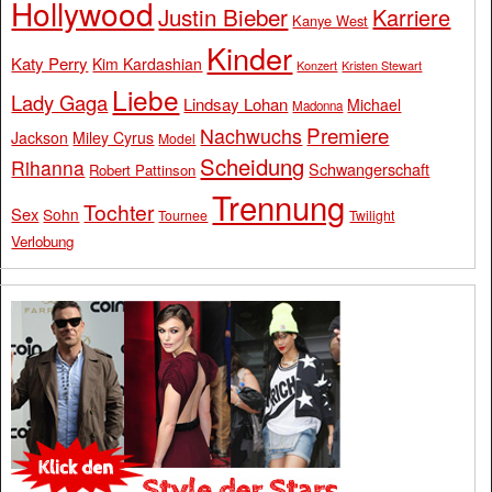
Hollywood
Justin Bieber
Karriere
Kanye West
Kinder
Katy Perry
Kim Kardashian
Konzert
Kristen Stewart
Liebe
Lady Gaga
Lindsay Lohan
Michael
Madonna
Premiere
Nachwuchs
Jackson
Miley Cyrus
Model
Scheidung
Rihanna
Schwangerschaft
Robert Pattinson
Trennung
Tochter
Sex
Sohn
Tournee
Twilight
Verlobung