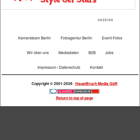
Kamerateam Berlin
Fotoagentur Berlin
Event-Fotos
Wir über uns
Mediadaten
B2B
Jobs
Impressum / Datenschutz
Kontakt
Copyright © 2001-2026 ·
HauptBruch Media GbR
Return to top of page