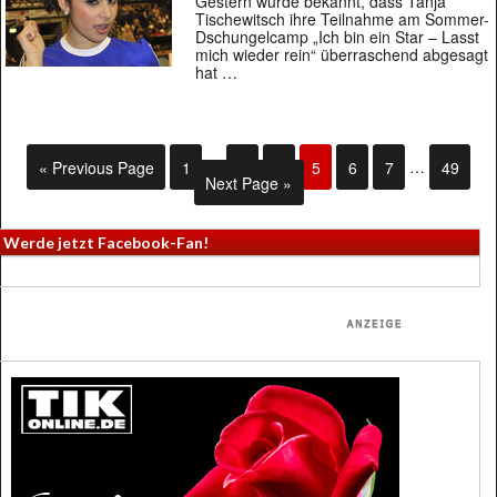
Gestern wurde bekannt, dass Tanja
Tischewitsch ihre Teilnahme am Sommer-
Dschungelcamp „Ich bin ein Star – Lasst
mich wieder rein“ überraschend abgesagt
hat …
« Previous Page
1
…
3
4
5
6
7
…
49
Next Page »
Werde jetzt Facebook-Fan!