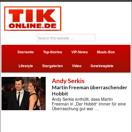
Startseite
Top-Stories
VIP-News
Music-Box
Lifestyle
Stargalerien
Video
Gewinnspiele
Andy Serkis
Martin Freeman überraschender
Hobbit
Andy Serkis enthüllt, dass Martin
Freeman in „Der Hobbit“ immer für eine
Überraschung gut war …