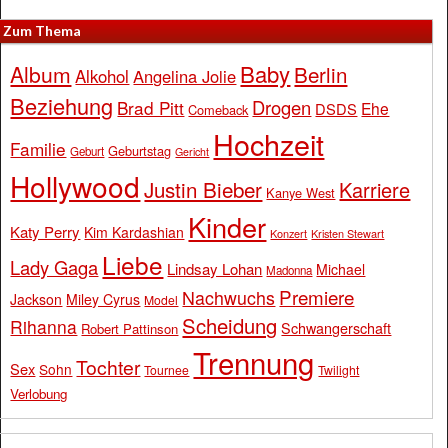
Zum Thema
Baby
Album
Berlin
Alkohol
Angelina Jolie
Beziehung
Drogen
Brad Pitt
Ehe
DSDS
Comeback
Hochzeit
Familie
Geburtstag
Geburt
Gericht
Hollywood
Justin Bieber
Karriere
Kanye West
Kinder
Katy Perry
Kim Kardashian
Konzert
Kristen Stewart
Liebe
Lady Gaga
Lindsay Lohan
Michael
Madonna
Premiere
Nachwuchs
Jackson
Miley Cyrus
Model
Scheidung
Rihanna
Schwangerschaft
Robert Pattinson
Trennung
Tochter
Sex
Sohn
Tournee
Twilight
Verlobung