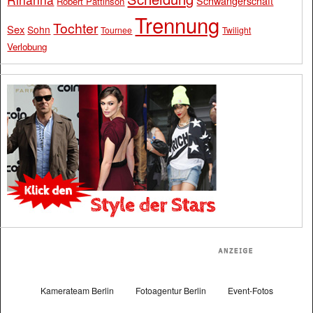
Schwangerschaft
Robert Pattinson
Trennung
Tochter
Sex
Sohn
Tournee
Twilight
Verlobung
Kamerateam Berlin
Fotoagentur Berlin
Event-Fotos