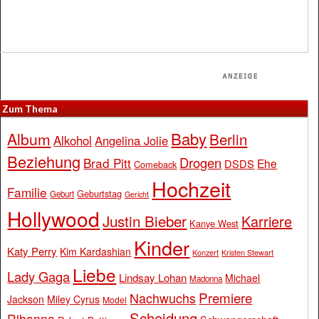
Zum Thema
Baby
Album
Berlin
Alkohol
Angelina Jolie
Beziehung
Drogen
Brad Pitt
Ehe
DSDS
Comeback
Hochzeit
Familie
Geburtstag
Geburt
Gericht
Hollywood
Justin Bieber
Karriere
Kanye West
Kinder
Katy Perry
Kim Kardashian
Konzert
Kristen Stewart
Liebe
Lady Gaga
Lindsay Lohan
Michael
Madonna
Premiere
Nachwuchs
Jackson
Miley Cyrus
Model
Scheidung
Rihanna