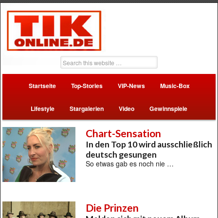
Startseite
Top-Stories
VIP-News
Music-Box
Lifestyle
Stargalerien
Video
Gewinnspiele
Chart-Sensation
In den Top 10 wird ausschließlich
deutsch gesungen
So etwas gab es noch nie …
Die Prinzen