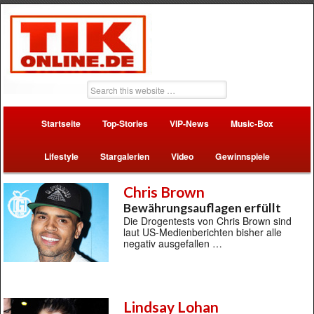
Startseite
Top-Stories
VIP-News
Music-Box
Lifestyle
Stargalerien
Video
Gewinnspiele
Chris Brown
Bewährungsauflagen erfüllt
Die Drogentests von Chris Brown sind
laut US-Medienberichten bisher alle
negativ ausgefallen …
Lindsay Lohan