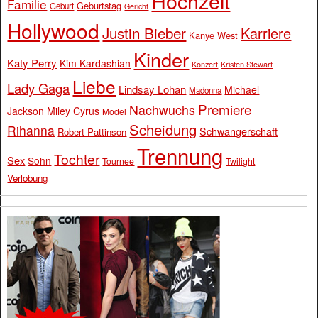
Hochzeit
Familie
Geburtstag
Geburt
Gericht
Hollywood
Justin Bieber
Karriere
Kanye West
Kinder
Katy Perry
Kim Kardashian
Konzert
Kristen Stewart
Liebe
Lady Gaga
Lindsay Lohan
Michael
Madonna
Premiere
Nachwuchs
Jackson
Miley Cyrus
Model
Scheidung
Rihanna
Schwangerschaft
Robert Pattinson
Trennung
Tochter
Sex
Sohn
Tournee
Twilight
Verlobung