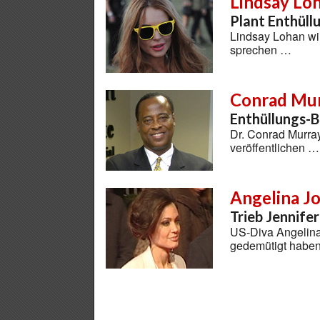
Lindsay Lo
Plant Enthüll
Lindsay Lohan wil
sprechen …
Conrad Mu
Enthüllungs-B
Dr. Conrad Murra
veröffentlichen …
Angelina Jo
Trieb Jennifer
US-Diva Angelina 
gedemütigt haben,