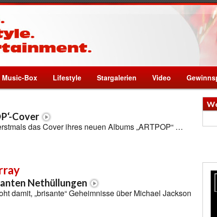
Music-Box
Lifestyle
Stargalerien
Video
Gewinnsp
We
P‘-Cover
erstmals das Cover ihres neuen Albums „ARTPOP“ …
rray
santen Nethüllungen
oht damit, „brisante“ Geheimnisse über Michael Jackson