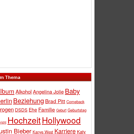
m Thema
Baby
lbum
Alkohol
Angelina Jolie
Beziehung
erlin
Brad Pitt
Comeback
rogen
Familie
Ehe
DSDS
Geburtstag
Geburt
Hochzeit
Hollywood
richt
ustin Bieber
Karriere
Katy
Kanye West