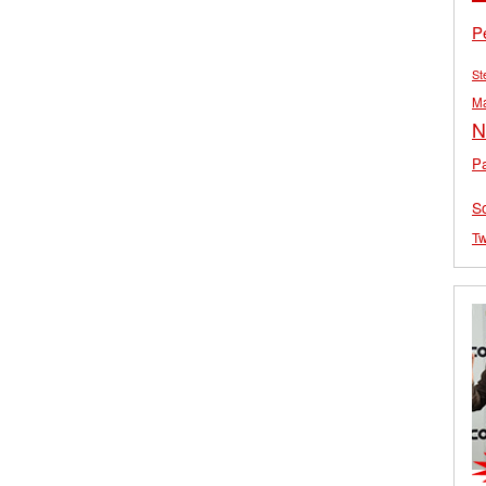
P
St
M
N
Pa
S
Tw