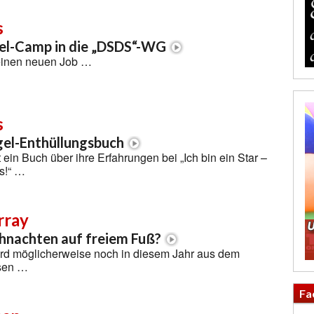
s
l-Camp in die „DSDS“-WG
 einen neuen Job …
s
gel-Enthüllungsbuch
 ein Buch über ihre Erfahrungen bei „Ich bin ein Star –
us!“ …
rray
hnachten auf freiem Fuß?
rd möglicherweise noch in diesem Jahr aus dem
ssen …
Fa