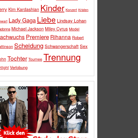
Kinder
erry
Kim Kardashian
Konzert
Kristen
Liebe
Lady Gaga
Lindsay Lohan
ewart
Michael Jackson
Miley Cyrus
Model
adonna
Premiere
achwuchs
Rihanna
Robert
Scheidung
Schwangerschaft
Sex
ttinson
Trennung
Tochter
ohn
Tournee
Verlobung
ilight