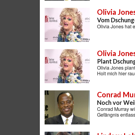
Olivia Jone
Vom Dschunge
Olivia Jones hat
Olivia Jone
Plant Dschun
Olivia Jones plant
Holt mich hier ra
Conrad Mu
Noch vor Wei
Conrad Murray wi
Gefängnis entla