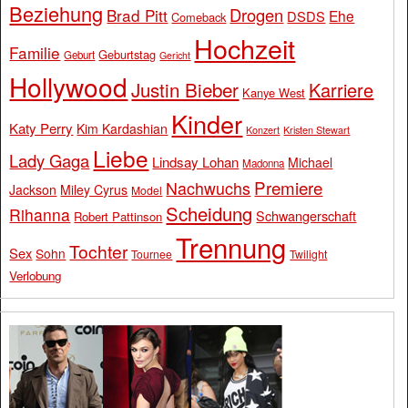
Beziehung
Drogen
Brad Pitt
Ehe
DSDS
Comeback
Hochzeit
Familie
Geburtstag
Geburt
Gericht
Hollywood
Justin Bieber
Karriere
Kanye West
Kinder
Katy Perry
Kim Kardashian
Konzert
Kristen Stewart
Liebe
Lady Gaga
Lindsay Lohan
Michael
Madonna
Premiere
Nachwuchs
Jackson
Miley Cyrus
Model
Scheidung
Rihanna
Schwangerschaft
Robert Pattinson
Trennung
Tochter
Sex
Sohn
Tournee
Twilight
Verlobung