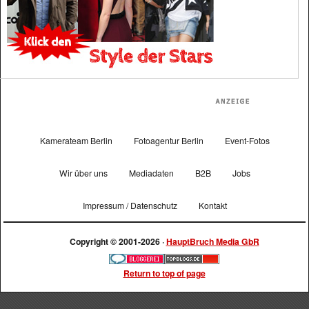
Kamerateam Berlin
Fotoagentur Berlin
Event-Fotos
Wir über uns
Mediadaten
B2B
Jobs
Impressum / Datenschutz
Kontakt
Copyright © 2001-2026 ·
HauptBruch Media GbR
Return to top of page