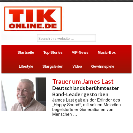
Startseite
Top-Stories
VIP-News
Music-Box
Lifestyle
Stargalerien
Video
Gewinnspiele
Trauer um James Last
Deutschlands berühmtester
Band-Leader gestorben
James Last galt als der Erfinder des
„Happy Sound“, mit seinen Melodien
begeisterte er Generationen von
Menschen …