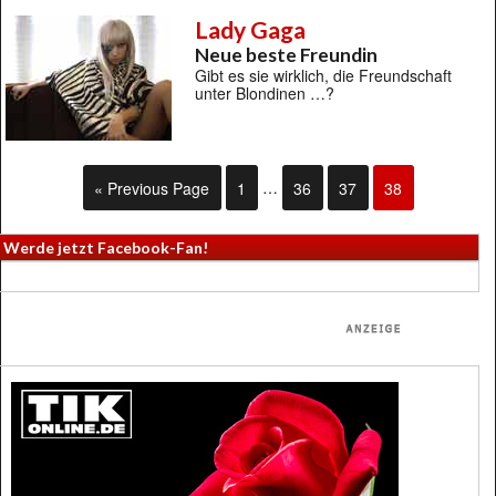
Lady Gaga
Neue beste Freundin
Gibt es sie wirklich, die Freundschaft
unter Blondinen …?
« Previous Page
1
…
36
37
38
Werde jetzt Facebook-Fan!