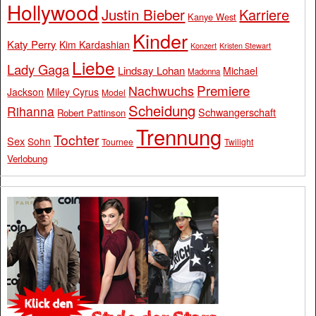
Hollywood
Justin Bieber
Karriere
Kanye West
Kinder
Katy Perry
Kim Kardashian
Konzert
Kristen Stewart
Liebe
Lady Gaga
Lindsay Lohan
Michael
Madonna
Premiere
Nachwuchs
Jackson
Miley Cyrus
Model
Scheidung
Rihanna
Schwangerschaft
Robert Pattinson
Trennung
Tochter
Sex
Sohn
Tournee
Twilight
Verlobung