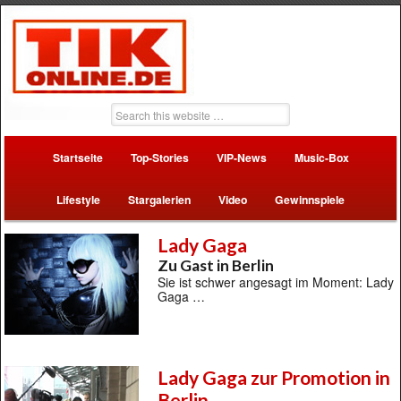
Startseite
Top-Stories
VIP-News
Music-Box
Lifestyle
Stargalerien
Video
Gewinnspiele
Lady Gaga
Zu Gast in Berlin
Sie ist schwer angesagt im Moment: Lady
Gaga …
Lady Gaga zur Promotion in
Berlin