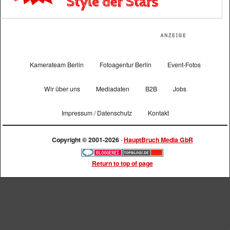
Kamerateam Berlin
Fotoagentur Berlin
Event-Fotos
Wir über uns
Mediadaten
B2B
Jobs
Impressum / Datenschutz
Kontakt
Copyright © 2001-2026 ·
HauptBruch Media GbR
Return to top of page