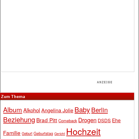
Zum Thema
Baby
Album
Berlin
Alkohol
Angelina Jolie
Beziehung
Drogen
Brad Pitt
Ehe
DSDS
Comeback
Hochzeit
Familie
Geburtstag
Geburt
Gericht