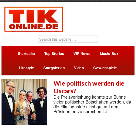
Startseite
Top-Stories
VIP-News
Music-Box
Lifestyle
Stargalerien
Video
Gewinnspiele
Wie politisch werden die
Oscars?
Die Preisverleihung könnte zur Bühne
vieler politischer Botschaften werden, da
die Filmindustrie nicht gut auf den
Präsidenten zu sprechen ist.