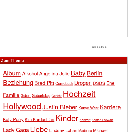
Zum Thema
Baby
Album
Berlin
Alkohol
Angelina Jolie
Beziehung
Drogen
Brad Pitt
Ehe
DSDS
Comeback
Hochzeit
Familie
Geburtstag
Geburt
Gericht
Hollywood
Justin Bieber
Karriere
Kanye West
Kinder
Katy Perry
Kim Kardashian
Konzert
Kristen Stewart
Liebe
Lady Gaga
Lindsay Lohan
Michael
Madonna