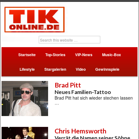
Startseite
Top-Stories
VIP-News
Music-Box
Lifestyle
Stargalerien
Video
Gewinnspiele
Brad Pitt
Neues Familien-Tattoo
Brad Pitt hat sich wieder stechen lassen
…
Chris Hemsworth
Verrät die Namen seiner Söhne