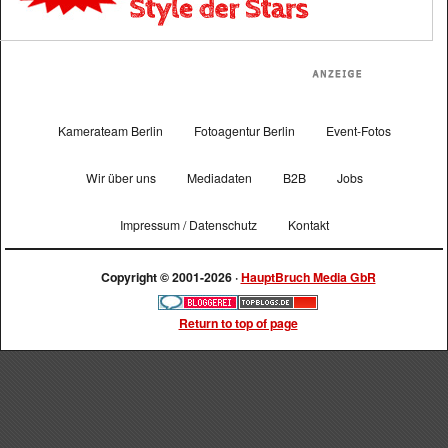
Kamerateam Berlin
Fotoagentur Berlin
Event-Fotos
Wir über uns
Mediadaten
B2B
Jobs
Impressum / Datenschutz
Kontakt
Copyright © 2001-2026 ·
HauptBruch Media GbR
Return to top of page