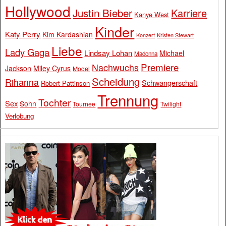
Hollywood
Justin Bieber
Karriere
Kanye West
Kinder
Katy Perry
Kim Kardashian
Konzert
Kristen Stewart
Liebe
Lady Gaga
Lindsay Lohan
Michael
Madonna
Premiere
Nachwuchs
Jackson
Miley Cyrus
Model
Scheidung
Rihanna
Schwangerschaft
Robert Pattinson
Trennung
Tochter
Sex
Sohn
Tournee
Twilight
Verlobung