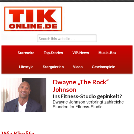
Startseite
Top-Stories
VIP-News
Music-Box
Lifestyle
Stargalerien
Video
Gewinnspiele
Dwayne „The Rock“
Johnson
Ins Fitness-Studio gepinkelt?
Dwayne Johnson verbringt zahlreiche
Stunden im Fitness-Studio …
Wiz Khalifa