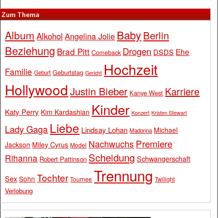
Zum Thema
Baby
Album
Berlin
Alkohol
Angelina Jolie
Beziehung
Drogen
Brad Pitt
Ehe
DSDS
Comeback
Hochzeit
Familie
Geburtstag
Geburt
Gericht
Hollywood
Justin Bieber
Karriere
Kanye West
Kinder
Katy Perry
Kim Kardashian
Konzert
Kristen Stewart
Liebe
Lady Gaga
Lindsay Lohan
Michael
Madonna
Premiere
Nachwuchs
Jackson
Miley Cyrus
Model
Scheidung
Rihanna
Schwangerschaft
Robert Pattinson
Trennung
Tochter
Sex
Sohn
Tournee
Twilight
Verlobung