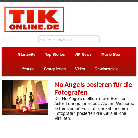
Startseite
Top-Stories
VIP-News
Music-Box
Lifestyle
Stargalerien
Video
Gewinnspiele
No Angels posieren für die
Fotografen
Die No Angels stellten in der Berliner
Astor Lounge ihr neues Album „Welcome
to the Dance“ vor. Für die zahlreichen
Fotografen posierten die Girls etliche
Minuten.