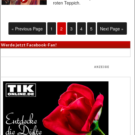
roten Teppich.
« Previous Page
1
2
3
4
5
Next Page »
Werde jetzt Facebook-Fan!