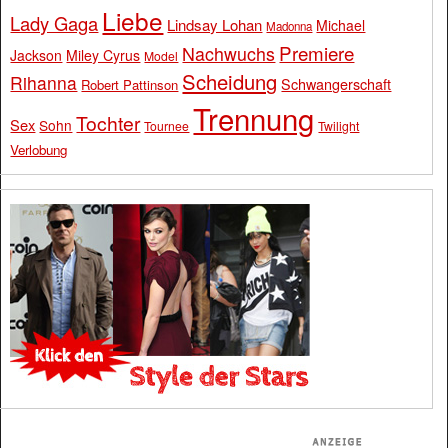
Liebe
Lady Gaga
Lindsay Lohan
Michael
Madonna
Premiere
Nachwuchs
Jackson
Miley Cyrus
Model
Scheidung
Rihanna
Schwangerschaft
Robert Pattinson
Trennung
Tochter
Sex
Sohn
Tournee
Twilight
Verlobung