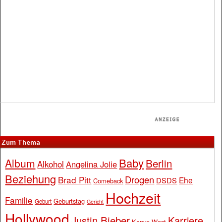
Zum Thema
Baby
Album
Berlin
Alkohol
Angelina Jolie
Beziehung
Drogen
Brad Pitt
Ehe
DSDS
Comeback
Hochzeit
Familie
Geburtstag
Geburt
Gericht
Hollywood
Justin Bieber
Karriere
Kanye West