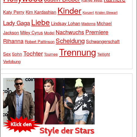
Kinder
Katy Perry
Kim Kardashian
Konzert
Kristen Stewart
Liebe
Lady Gaga
Lindsay Lohan
Michael
Madonna
Premiere
Nachwuchs
Jackson
Miley Cyrus
Model
Scheidung
Rihanna
Schwangerschaft
Robert Pattinson
Trennung
Tochter
Sex
Sohn
Tournee
Twilight
Verlobung