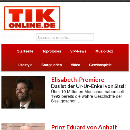
Startseite
Top-Stories
VIP-News
Music-Box
Lifestyle
Stargalerien
Video
Gewinnspiele
Elisabeth-Premiere
Das ist der Ur-Ur-Enkel von Sissi!
Über 10 Millionen Menschen haben seit
1992 bereits die wahre Geschichte der
Sissi gesehen …
Prinz Eduard von Anhalt