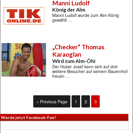
Manni Ludolf
König der Alm
Manni Ludolf wurde zum Alm-König
gewählt …
„Checker“ Thomas
Karaoglan
Wird zum Alm-Öhi
Der Huber Josef kann sich auf drei
weitere Besucher auf seinem Bauernhof
freuen …
« Previous Page
1
2
3
Werde jetzt Facebook-Fan!