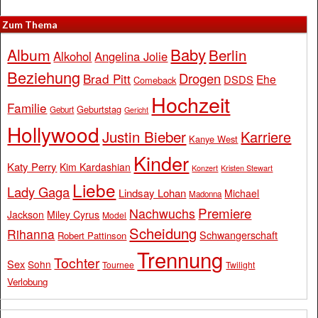
Zum Thema
Baby
Album
Berlin
Alkohol
Angelina Jolie
Beziehung
Drogen
Brad Pitt
Ehe
DSDS
Comeback
Hochzeit
Familie
Geburtstag
Geburt
Gericht
Hollywood
Justin Bieber
Karriere
Kanye West
Kinder
Katy Perry
Kim Kardashian
Konzert
Kristen Stewart
Liebe
Lady Gaga
Lindsay Lohan
Michael
Madonna
Premiere
Nachwuchs
Jackson
Miley Cyrus
Model
Scheidung
Rihanna
Schwangerschaft
Robert Pattinson
Trennung
Tochter
Sex
Sohn
Tournee
Twilight
Verlobung