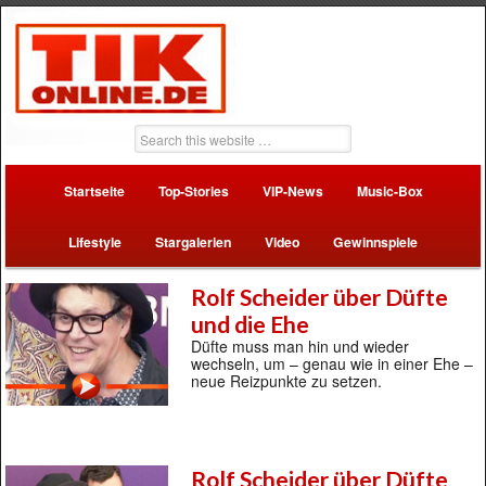
Startseite
Top-Stories
VIP-News
Music-Box
Lifestyle
Stargalerien
Video
Gewinnspiele
Rolf Scheider über Düfte
und die Ehe
Düfte muss man hin und wieder
wechseln, um – genau wie in einer Ehe –
neue Reizpunkte zu setzen.
Rolf Scheider über Düfte