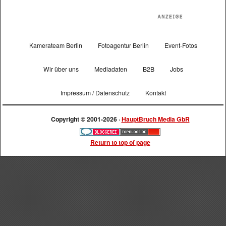
Kamerateam Berlin
Fotoagentur Berlin
Event-Fotos
Wir über uns
Mediadaten
B2B
Jobs
Impressum / Datenschutz
Kontakt
Copyright © 2001-2026 ·
HauptBruch Media GbR
Return to top of page