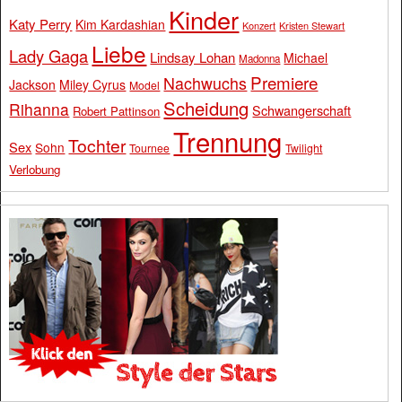
Kinder
Katy Perry
Kim Kardashian
Konzert
Kristen Stewart
Liebe
Lady Gaga
Lindsay Lohan
Michael
Madonna
Premiere
Nachwuchs
Jackson
Miley Cyrus
Model
Scheidung
Rihanna
Schwangerschaft
Robert Pattinson
Trennung
Tochter
Sex
Sohn
Tournee
Twilight
Verlobung