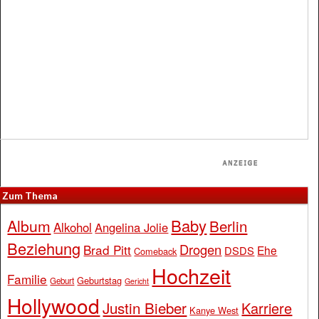
Zum Thema
Baby
Album
Berlin
Alkohol
Angelina Jolie
Beziehung
Drogen
Brad Pitt
Ehe
DSDS
Comeback
Hochzeit
Familie
Geburtstag
Geburt
Gericht
Hollywood
Justin Bieber
Karriere
Kanye West