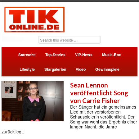
Startseite
Top-Stories
VIP-News
Music-Box
Lifestyle
Stargalerien
Video
Gewinnspiele
Sean Lennon
veröffentlicht Song
von Carrie Fisher
Der Sänger hat ein gemeinsames
Lied mit der verstorbenen
Schauspielerin veröffentlicht. Der
Song war wohl das Ergebnis einer
langen Nacht, die Jahre
zurückliegt.