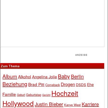
Zum Thema
Baby
Album
Berlin
Alkohol
Angelina Jolie
Beziehung
Drogen
Brad Pitt
Ehe
DSDS
Comeback
Hochzeit
Familie
Geburtstag
Geburt
Gericht
Hollywood
Justin Bieber
Karriere
Kanye West