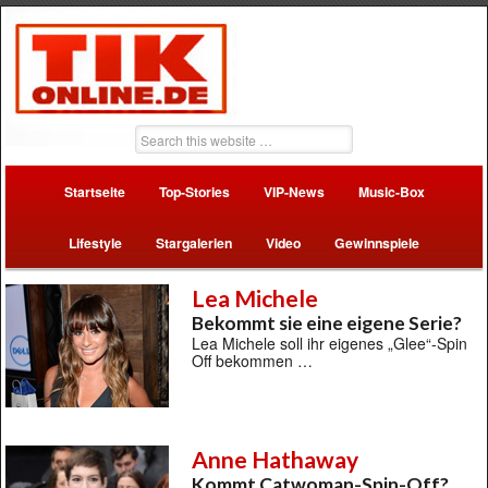
Startseite
Top-Stories
VIP-News
Music-Box
Lifestyle
Stargalerien
Video
Gewinnspiele
Lea Michele
Bekommt sie eine eigene Serie?
Lea Michele soll ihr eigenes „Glee“-Spin
Off bekommen …
Anne Hathaway
Kommt Catwoman-Spin-Off?