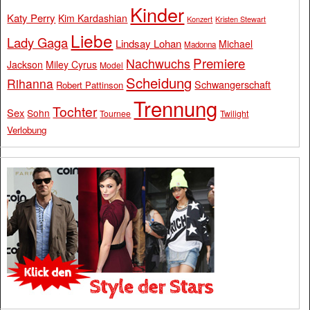
Kinder
Katy Perry
Kim Kardashian
Konzert
Kristen Stewart
Liebe
Lady Gaga
Lindsay Lohan
Michael
Madonna
Premiere
Nachwuchs
Jackson
Miley Cyrus
Model
Scheidung
Rihanna
Schwangerschaft
Robert Pattinson
Trennung
Tochter
Sex
Sohn
Tournee
Twilight
Verlobung