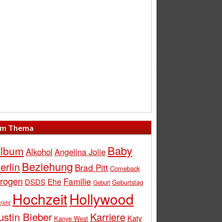
m Thema
Baby
lbum
Alkohol
Angelina Jolie
Beziehung
erlin
Brad Pitt
Comeback
rogen
Familie
Ehe
DSDS
Geburtstag
Geburt
Hochzeit
Hollywood
richt
ustin Bieber
Karriere
Katy
Kanye West