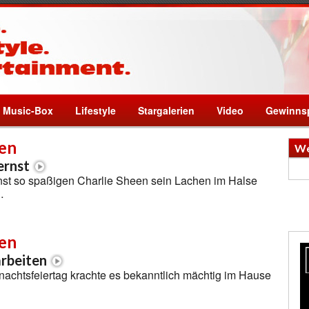
Music-Box
Lifestyle
Stargalerien
Video
Gewinnsp
een
We
ernst
nst so spaßigen Charlie Sheen sein Lachen im Halse
…
een
arbeiten
achtsfeiertag krachte es bekanntlich mächtig im Hause