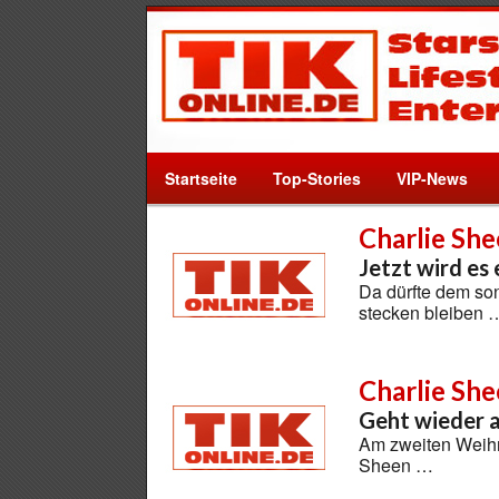
Startseite
Top-Stories
VIP-News
Charlie Sh
Jetzt wird es 
Da dürfte dem so
stecken bleiben 
Charlie Sh
Geht wieder 
Am zweiten Weihn
Sheen …