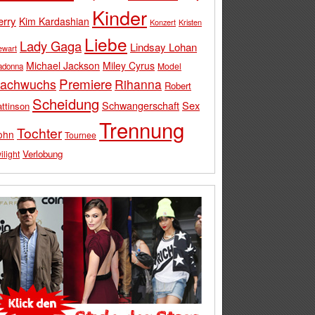
Kinder
erry
Kim Kardashian
Konzert
Kristen
Liebe
Lady Gaga
Lindsay Lohan
ewart
Michael Jackson
Miley Cyrus
Model
adonna
Premiere
achwuchs
Rihanna
Robert
Scheidung
Schwangerschaft
Sex
ttinson
Trennung
Tochter
ohn
Tournee
Verlobung
ilight