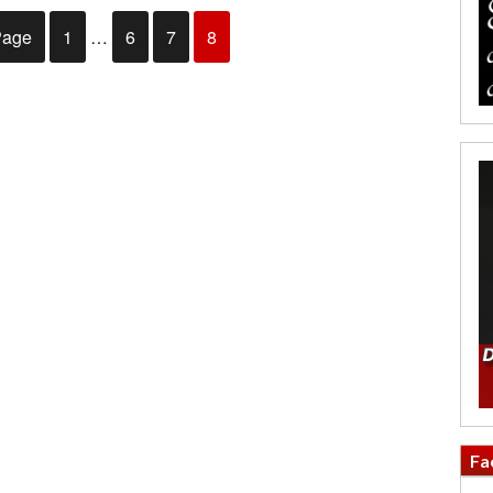
Page
1
…
6
7
8
Fa