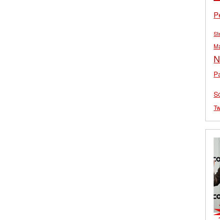
P
St
M
N
Pa
S
Tw