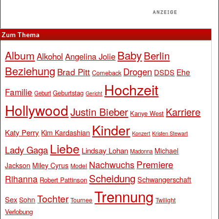
Zum Thema
Baby
Album
Berlin
Alkohol
Angelina Jolie
Beziehung
Drogen
Brad Pitt
Ehe
DSDS
Comeback
Hochzeit
Familie
Geburtstag
Geburt
Gericht
Hollywood
Justin Bieber
Karriere
Kanye West
Kinder
Katy Perry
Kim Kardashian
Konzert
Kristen Stewart
Liebe
Lady Gaga
Lindsay Lohan
Michael
Madonna
Premiere
Nachwuchs
Jackson
Miley Cyrus
Model
Scheidung
Rihanna
Schwangerschaft
Robert Pattinson
Trennung
Tochter
Sex
Sohn
Tournee
Twilight
Verlobung