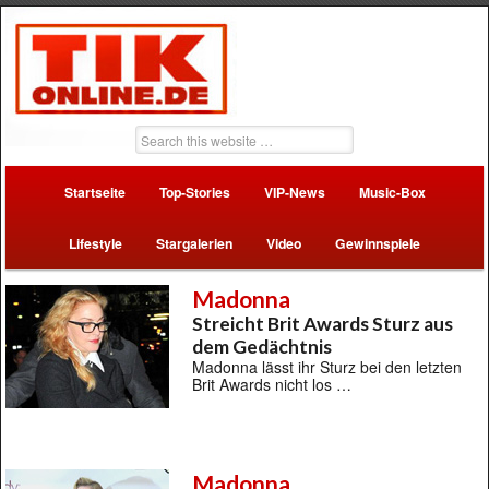
Startseite
Top-Stories
VIP-News
Music-Box
Lifestyle
Stargalerien
Video
Gewinnspiele
Madonna
Streicht Brit Awards Sturz aus
dem Gedächtnis
Madonna lässt ihr Sturz bei den letzten
Brit Awards nicht los …
Madonna