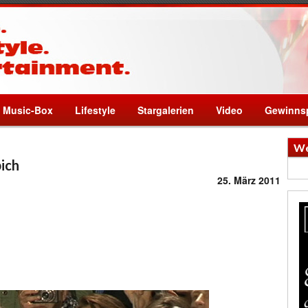
Music-Box
Lifestyle
Stargalerien
Video
Gewinnsp
We
ich
25. März 2011