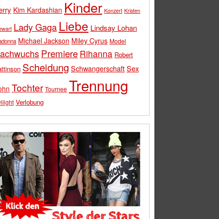
Kinder
erry
Kim Kardashian
Konzert
Kristen
Liebe
Lady Gaga
Lindsay Lohan
ewart
Michael Jackson
Miley Cyrus
Model
adonna
Premiere
achwuchs
Rihanna
Robert
Scheidung
Schwangerschaft
Sex
ttinson
Trennung
Tochter
ohn
Tournee
Verlobung
ilight