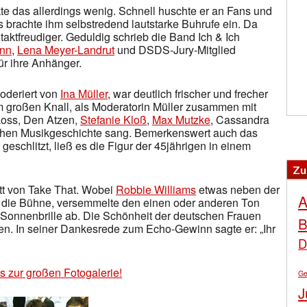
e das allerdings wenig. Schnell huschte er an Fans und
s brachte ihm selbstredend lautstarke Buhrufe ein. Da
aktfreudiger. Geduldig schrieb die Band Ich & Ich
ann
,
Lena Meyer-Landrut
und DSDS-Jury-Mitglied
ür ihre Anhänger.
moderiert von
Ina Müller
, war deutlich frischer und frecher
em großen Knall, als Moderatorin Müller zusammen mit
Loss, Den Atzen,
Stefanie Kloß
,
Max Mutzke
, Cassandra
tschen Musikgeschichte sang. Bemerkenswert auch das
f geschlitzt, ließ es die Figur der 45jährigen in einem
Zu
itt von Take That. Wobei
Robbie Williams
etwas neben der
A
er die Bühne, versemmelte den einen oder anderen Ton
Sonnenbrille ab. Die Schönheit der deutschen Frauen
B
nen. In seiner Dankesrede zum Echo-Gewinn sagte er: „Ihr
D
´s zur großen Fotogalerie!
Ge
J