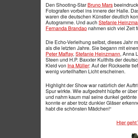
Den Shooting-Star
Bruno Mars
beeindruckt
Fotografen vorbei ins innere der Halle. Da
waren die deutschen Künstler deutlich kont
Autogramme. Und auch
Stefanie Heinzm
Fernanda Brandao
nahmen sich viel Zeit f
Die Echo-Verleihung selbst, dieses Jahr 
als die letzten Jahre. Sie begann mit ein
Peter Maffay
,
Stefanie Heinzmann
, Anna 
Steen und H.P. Baxxter Kulthits der deu
Kleid von
Ina Müller
: Auf der Rückseite tie
wenig vorteilhaften Licht erscheinen.
Highlight der Show war natürlich der Auftr
Spur wirkte. Wie aufgedreht hüpfte er üb
und nahm kaum mal seine dunkel getönte 
konnte er aber trotz dunkler Gläser erken
habt die schönsten Mädchen!“
Hier geht