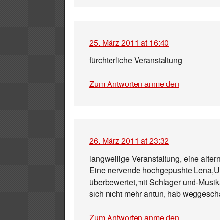
25. März 2011 at 16:40
fürchterliche Veranstaltung
Zum Antworten anmelden
26. März 2011 at 23:32
langweilige Veranstaltung, eine alte
Eine nervende hochgepushte Lena,Un
überbewertet,mit Schlager und-Musik
sich nicht mehr antun, hab weggescha
Zum Antworten anmelden