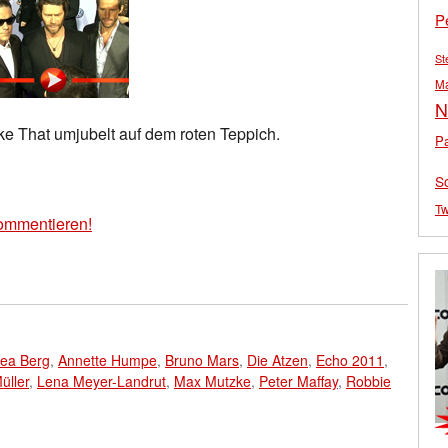
P
St
M
N
e That umjubelt auf dem roten Teppich.
Pa
S
Tw
ommentieren!
ea Berg
,
Annette Humpe
,
Bruno Mars
,
Die Atzen
,
Echo 2011
,
üller
,
Lena Meyer-Landrut
,
Max Mutzke
,
Peter Maffay
,
Robbie