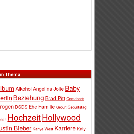
m Thema
Baby
lbum
Alkohol
Angelina Jolie
Beziehung
erlin
Brad Pitt
Comeback
rogen
Familie
Ehe
DSDS
Geburtstag
Geburt
Hochzeit
Hollywood
richt
ustin Bieber
Karriere
Katy
Kanye West