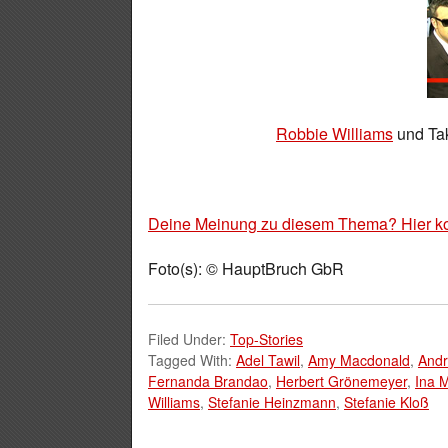
Robbie Williams
und Tak
Deine Meinung zu diesem Thema? Hier k
Foto(s): © HauptBruch GbR
Filed Under:
Top-Stories
Tagged With:
Adel Tawil
,
Amy Macdonald
,
Andr
Fernanda Brandao
,
Herbert Grönemeyer
,
Ina M
Williams
,
Stefanie Heinzmann
,
Stefanie Kloß