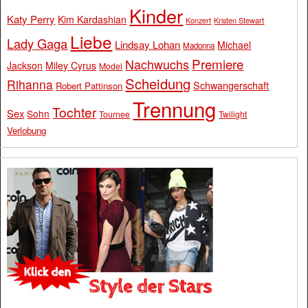
Kinder
Katy Perry
Kim Kardashian
Konzert
Kristen Stewart
Liebe
Lady Gaga
Lindsay Lohan
Michael
Madonna
Premiere
Nachwuchs
Jackson
Miley Cyrus
Model
Scheidung
Rihanna
Schwangerschaft
Robert Pattinson
Trennung
Tochter
Sex
Sohn
Tournee
Twilight
Verlobung