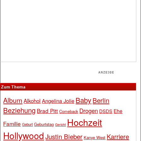
Zum Thema
Baby
Album
Berlin
Alkohol
Angelina Jolie
Beziehung
Drogen
Brad Pitt
Ehe
DSDS
Comeback
Hochzeit
Familie
Geburtstag
Geburt
Gericht
Hollywood
Justin Bieber
Karriere
Kanye West