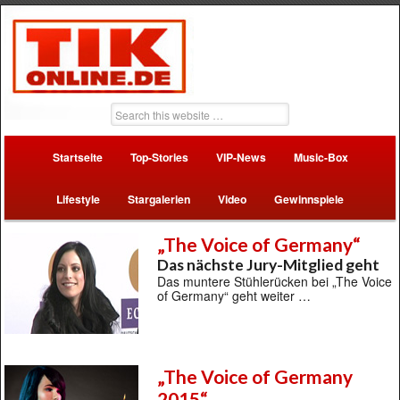
Startseite
Top-Stories
VIP-News
Music-Box
Lifestyle
Stargalerien
Video
Gewinnspiele
„The Voice of Germany“
Das nächste Jury-Mitglied geht
Das muntere Stühlerücken bei „The Voice
of Germany“ geht weiter …
„The Voice of Germany
2015“