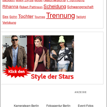
Scheidung
Rihanna
Schwangerschaft
Robert Pattinson
Trennung
Tochter
Sex
Sohn
Tournee
Twilight
Verlobung
Kamerateam Berlin
Fotoagentur Berlin
Event-Fotos