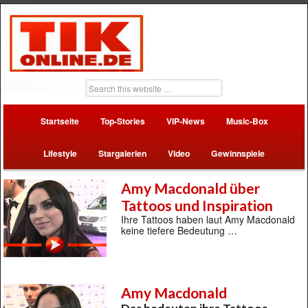
Startseite
Top-Stories
VIP-News
Music-Box
Lifestyle
Stargalerien
Video
Gewinnspiele
Amy Macdonald über
Tattoos und Inspiration
Ihre Tattoos haben laut Amy Macdonald
keine tiefere Bedeutung …
Amy Macdonald