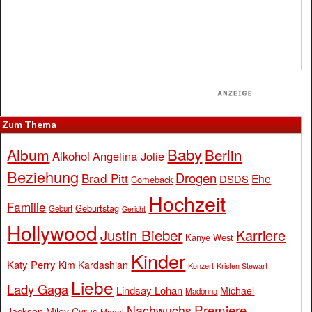
Zum Thema
Baby
Album
Berlin
Alkohol
Angelina Jolie
Beziehung
Drogen
Brad Pitt
Ehe
DSDS
Comeback
Hochzeit
Familie
Geburtstag
Geburt
Gericht
Hollywood
Justin Bieber
Karriere
Kanye West
Kinder
Katy Perry
Kim Kardashian
Konzert
Kristen Stewart
Liebe
Lady Gaga
Lindsay Lohan
Michael
Madonna
Premiere
Nachwuchs
Jackson
Miley Cyrus
Model