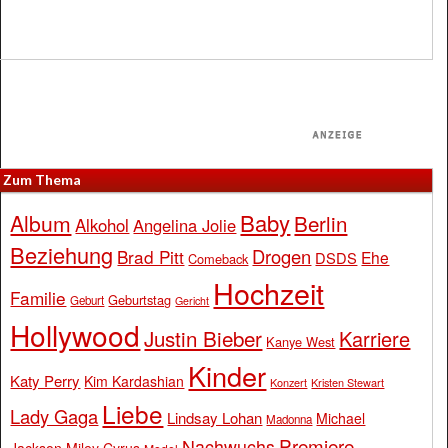
Zum Thema
Baby
Album
Berlin
Alkohol
Angelina Jolie
Beziehung
Drogen
Brad Pitt
Ehe
DSDS
Comeback
Hochzeit
Familie
Geburtstag
Geburt
Gericht
Hollywood
Justin Bieber
Karriere
Kanye West
Kinder
Katy Perry
Kim Kardashian
Konzert
Kristen Stewart
Liebe
Lady Gaga
Lindsay Lohan
Michael
Madonna
Premiere
Nachwuchs
Jackson
Miley Cyrus