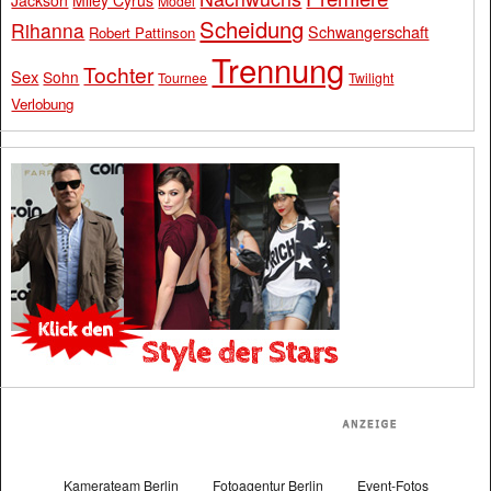
Model
Scheidung
Rihanna
Schwangerschaft
Robert Pattinson
Trennung
Tochter
Sex
Sohn
Tournee
Twilight
Verlobung
Kamerateam Berlin
Fotoagentur Berlin
Event-Fotos