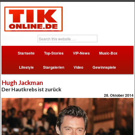
Startseite
Top-Stories
VIP-News
Music-Box
Lifestyle
Stargalerien
Video
Gewinnspiele
Hugh Jackman
Der Hautkrebs ist zurück
28. Oktober 2014