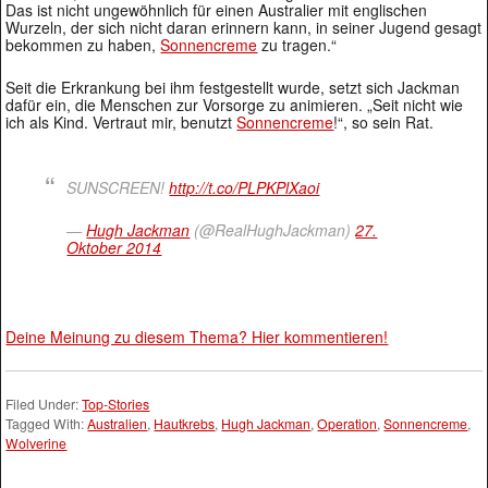
Das ist nicht ungewöhnlich für einen Australier mit englischen
Wurzeln, der sich nicht daran erinnern kann, in seiner Jugend gesagt
bekommen zu haben,
Sonnencreme
zu tragen.“
Seit die Erkrankung bei ihm festgestellt wurde, setzt sich Jackman
dafür ein, die Menschen zur Vorsorge zu animieren. „Seit nicht wie
ich als Kind. Vertraut mir, benutzt
Sonnencreme
!“, so sein Rat.
SUNSCREEN!
http://t.co/PLPKPlXaoi
—
Hugh Jackman
(@RealHughJackman)
27.
Oktober 2014
Deine Meinung zu diesem Thema? Hier kommentieren!
Filed Under:
Top-Stories
Tagged With:
Australien
,
Hautkrebs
,
Hugh Jackman
,
Operation
,
Sonnencreme
,
Wolverine