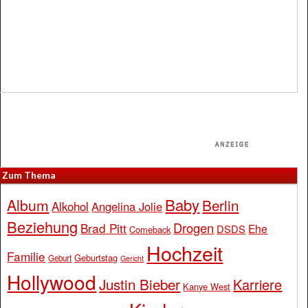
Zum Thema
Baby
Album
Berlin
Alkohol
Angelina Jolie
Beziehung
Drogen
Brad Pitt
Ehe
DSDS
Comeback
Hochzeit
Familie
Geburtstag
Geburt
Gericht
Hollywood
Justin Bieber
Karriere
Kanye West