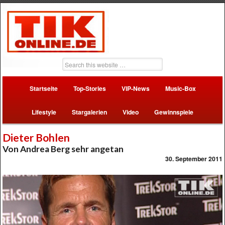
Startseite
Top-Stories
VIP-News
Music-Box
Lifestyle
Stargalerien
Video
Gewinnspiele
Dieter Bohlen
Von Andrea Berg sehr angetan
30. September 2011