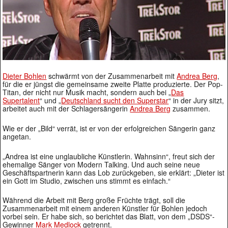
Dieter Bohlen
schwärmt von der Zusammenarbeit mit
Andrea Berg
,
für die er jüngst die gemeinsame zweite Platte produzierte. Der Pop-
Titan, der nicht nur Musik macht, sondern auch bei „
Das
Supertalent
“ und „
Deutschland sucht den Superstar
“ in der Jury sitzt,
arbeitet auch mit der Schlagersängerin
Andrea Berg
zusammen.
Wie er der „Bild“ verrät, ist er von der erfolgreichen Sängerin ganz
angetan.
„Andrea ist eine unglaubliche Künstlerin. Wahnsinn“, freut sich der
ehemalige Sänger von Modern Talking. Und auch seine neue
Geschäftspartnerin kann das Lob zurückgeben, sie erklärt: „Dieter ist
ein Gott im Studio, zwischen uns stimmt es einfach.“
Während die Arbeit mit Berg große Früchte trägt, soll die
Zusammenarbeit mit einem anderen Künstler für Bohlen jedoch
vorbei sein. Er habe sich, so berichtet das Blatt, von dem „DSDS“-
Gewinner
Mark Medlock
getrennt.