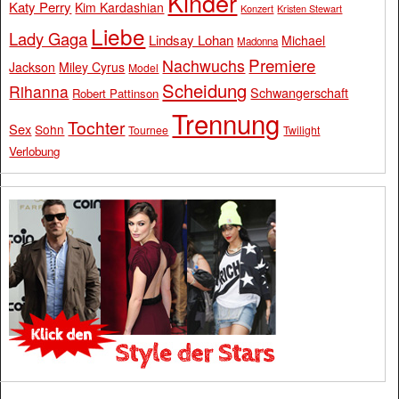
Kinder
Katy Perry
Kim Kardashian
Konzert
Kristen Stewart
Liebe
Lady Gaga
Lindsay Lohan
Michael
Madonna
Premiere
Nachwuchs
Jackson
Miley Cyrus
Model
Scheidung
Rihanna
Schwangerschaft
Robert Pattinson
Trennung
Tochter
Sex
Sohn
Tournee
Twilight
Verlobung