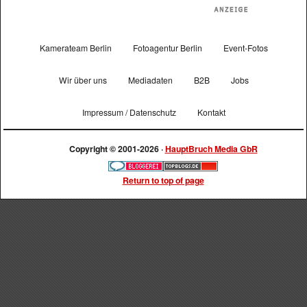
Kamerateam Berlin
Fotoagentur Berlin
Event-Fotos
Wir über uns
Mediadaten
B2B
Jobs
Impressum / Datenschutz
Kontakt
Copyright © 2001-2026 ·
HauptBruch Media GbR
Return to top of page