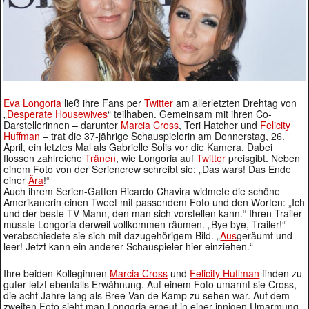
Eva Longoria
ließ ihre Fans per
Twitter
am allerletzten Drehtag von
„
Desperate Housewives
“ teilhaben. Gemeinsam mit ihren Co-
Darstellerinnen – darunter
Marcia Cross
, Teri Hatcher und
Felicity
Huffman
– trat die 37-jährige Schauspielerin am Donnerstag, 26.
April, ein letztes Mal als Gabrielle Solis vor die Kamera. Dabei
flossen zahlreiche
Tränen
, wie Longoria auf
Twitter
preisgibt. Neben
einem Foto von der Seriencrew schreibt sie: „Das wars! Das Ende
einer
Ära
!“
Auch ihrem Serien-Gatten Ricardo Chavira widmete die schöne
Amerikanerin einen Tweet mit passendem Foto und den Worten: „Ich
und der beste TV-Mann, den man sich vorstellen kann.“ Ihren Trailer
musste Longoria derweil vollkommen räumen. „Bye bye, Trailer!“
verabschiedete sie sich mit dazugehörigem Bild. „
Aus
geräumt und
leer! Jetzt kann ein anderer Schauspieler hier einziehen.“
Ihre beiden Kolleginnen
Marcia Cross
und
Felicity Huffman
finden zu
guter letzt ebenfalls Erwähnung. Auf einem Foto umarmt sie Cross,
die acht Jahre lang als Bree Van de Kamp zu sehen war. Auf dem
zweiten Foto sieht man Longoria erneut in einer innigen Umarmung