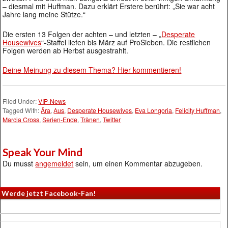
– diesmal mit Huffman. Dazu erklärt Erstere berührt: „Sie war acht
Jahre lang meine Stütze.“
Die ersten 13 Folgen der achten – und letzten – „
Desperate
Housewives
“-Staffel liefen bis März auf ProSieben. Die restlichen
Folgen werden ab Herbst ausgestrahlt.
Deine Meinung zu diesem Thema? Hier kommentieren!
Filed Under:
VIP-News
Tagged With:
Ära
,
Aus
,
Desperate Housewives
,
Eva Longoria
,
Felicity Huffman
,
Marcia Cross
,
Serien-Ende
,
Tränen
,
Twitter
Speak Your Mind
Du musst
angemeldet
sein, um einen Kommentar abzugeben.
Werde jetzt Facebook-Fan!