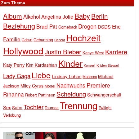
Zum Thema
Baby
Album
Berlin
Alkohol
Angelina Jolie
Beziehung
Drogen
Brad Pitt
Ehe
DSDS
Comeback
Hochzeit
Familie
Geburtstag
Geburt
Gericht
Hollywood
Justin Bieber
Karriere
Kanye West
Kinder
Katy Perry
Kim Kardashian
Konzert
Kristen Stewart
Liebe
Lady Gaga
Lindsay Lohan
Michael
Madonna
Premiere
Nachwuchs
Jackson
Miley Cyrus
Model
Scheidung
Rihanna
Schwangerschaft
Robert Pattinson
Trennung
Tochter
Sex
Sohn
Tournee
Twilight
Verlobung