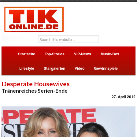
Startseite
Top-Stories
VIP-News
Music-Box
Lifestyle
Stargalerien
Video
Gewinnspiele
Desperate Housewives
Tränenreiches Serien-Ende
27. April 2012