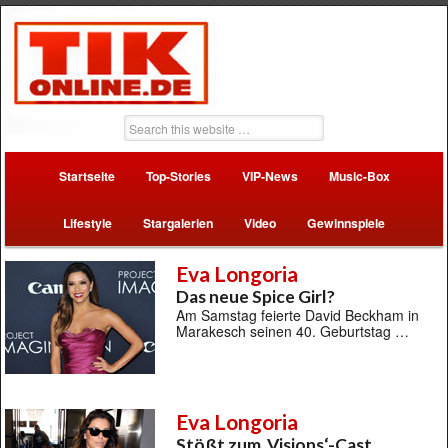
Startseite
Top-Stories
VIP-News
Music-Box
Lifestyle
Stargalerien
Video
Gewinnspiele
Eva Longoria
Das neue Spice Girl?
Am Samstag feierte David Beckham in
Marakesch seinen 40. Geburtstag …
Eva Longoria
Stößt zum ‚Visions‘-Cast