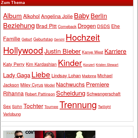
Zum Thema
Baby
Album
Berlin
Alkohol
Angelina Jolie
Beziehung
Drogen
Brad Pitt
Ehe
DSDS
Comeback
Hochzeit
Familie
Geburtstag
Geburt
Gericht
Hollywood
Justin Bieber
Karriere
Kanye West
Kinder
Katy Perry
Kim Kardashian
Konzert
Kristen Stewart
Liebe
Lady Gaga
Lindsay Lohan
Michael
Madonna
Premiere
Nachwuchs
Jackson
Miley Cyrus
Model
Scheidung
Rihanna
Schwangerschaft
Robert Pattinson
Trennung
Tochter
Sex
Sohn
Tournee
Twilight
Verlobung