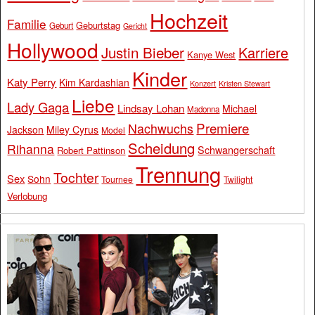
Hochzeit
Familie
Geburtstag
Geburt
Gericht
Hollywood
Justin Bieber
Karriere
Kanye West
Kinder
Katy Perry
Kim Kardashian
Konzert
Kristen Stewart
Liebe
Lady Gaga
Lindsay Lohan
Michael
Madonna
Premiere
Nachwuchs
Jackson
Miley Cyrus
Model
Scheidung
Rihanna
Schwangerschaft
Robert Pattinson
Trennung
Tochter
Sex
Sohn
Tournee
Twilight
Verlobung