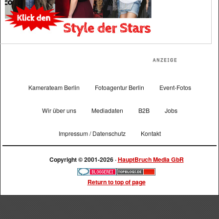
Kamerateam Berlin
Fotoagentur Berlin
Event-Fotos
Wir über uns
Mediadaten
B2B
Jobs
Impressum / Datenschutz
Kontakt
Copyright © 2001-2026 ·
HauptBruch Media GbR
Return to top of page