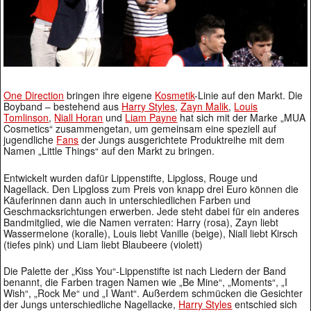
One Direction
bringen ihre eigene
Kosmetik
-Linie auf den Markt. Die
Boyband – bestehend aus
Harry Styles
,
Zayn Malik
,
Louis
Tomlinson
,
Niall Horan
und
Liam Payne
hat sich mit der Marke „MUA
Cosmetics“ zusammengetan, um gemeinsam eine speziell auf
jugendliche
Fans
der Jungs ausgerichtete Produktreihe mit dem
Namen „Little Things“ auf den Markt zu bringen.
Entwickelt wurden dafür Lippenstifte, Lipgloss, Rouge und
Nagellack. Den Lipgloss zum Preis von knapp drei Euro können die
Käuferinnen dann auch in unterschiedlichen Farben und
Geschmacksrichtungen erwerben. Jede steht dabei für ein anderes
Bandmitglied, wie die Namen verraten: Harry (rosa), Zayn liebt
Wassermelone (koralle), Louis liebt Vanille (beige), Niall liebt Kirsch
(tiefes pink) und Liam liebt Blaubeere (violett)
Die Palette der „Kiss You“-Lippenstifte ist nach Liedern der Band
benannt, die Farben tragen Namen wie „Be Mine“, „Moments“, „I
Wish“, „Rock Me“ und „I Want“. Außerdem schmücken die Gesichter
der Jungs unterschiedliche Nagellacke,
Harry Styles
entschied sich