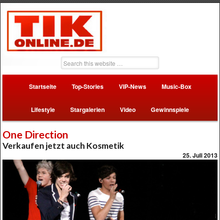
Startseite
Top-Stories
VIP-News
Music-Box
Lifestyle
Stargalerien
Video
Gewinnspiele
One Direction
Verkaufen jetzt auch Kosmetik
25. Juli 2013