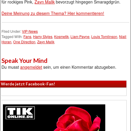
für rockiges Pink,
Zayn Malik
bevorzugt hingegen Smaragdgrün.
Deine Meinung zu diesem Thema? Hier kommentieren!
Filed Under:
VIP-News
Tagged With:
Fans
,
Harry Styles
,
Kosmetik
,
Liam Payne
,
Louis Tomlinson
,
Niall
Horan
,
One Direction
,
Zayn Malik
Speak Your Mind
Du musst
angemeldet
sein, um einen Kommentar abzugeben.
Werde jetzt Facebook-Fan!