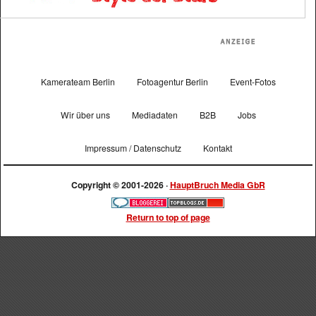
Kamerateam Berlin
Fotoagentur Berlin
Event-Fotos
Wir über uns
Mediadaten
B2B
Jobs
Impressum / Datenschutz
Kontakt
Copyright © 2001-2026 ·
HauptBruch Media GbR
Return to top of page