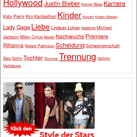
Hollywood
Justin Bieber
Karriere
Kanye West
Kinder
Katy Perry
Kim Kardashian
Konzert
Kristen Stewart
Liebe
Lady Gaga
Lindsay Lohan
Michael
Madonna
Premiere
Nachwuchs
Jackson
Miley Cyrus
Model
Scheidung
Rihanna
Schwangerschaft
Robert Pattinson
Trennung
Tochter
Sex
Sohn
Tournee
Twilight
Verlobung