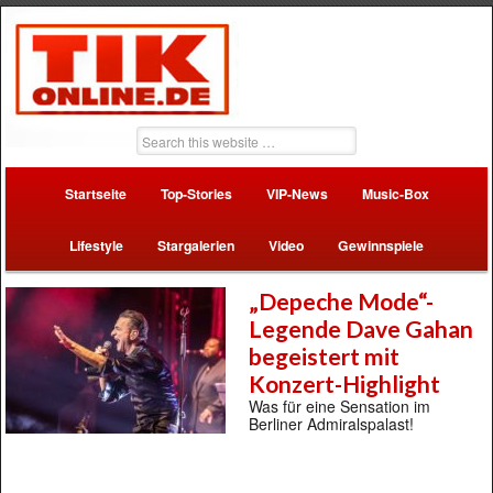
Startseite
Top-Stories
VIP-News
Music-Box
Lifestyle
Stargalerien
Video
Gewinnspiele
„Depeche Mode“-
Legende Dave Gahan
begeistert mit
Konzert-Highlight
Was für eine Sensation im
Berliner Admiralspalast!