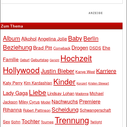
Zum Thema
Baby
Album
Berlin
Alkohol
Angelina Jolie
Beziehung
Drogen
Brad Pitt
Ehe
DSDS
Comeback
Hochzeit
Familie
Geburtstag
Geburt
Gericht
Hollywood
Justin Bieber
Karriere
Kanye West
Kinder
Katy Perry
Kim Kardashian
Konzert
Kristen Stewart
Liebe
Lady Gaga
Lindsay Lohan
Michael
Madonna
Premiere
Nachwuchs
Jackson
Miley Cyrus
Model
Scheidung
Rihanna
Schwangerschaft
Robert Pattinson
Trennung
Tochter
Sex
Sohn
Tournee
Twilight