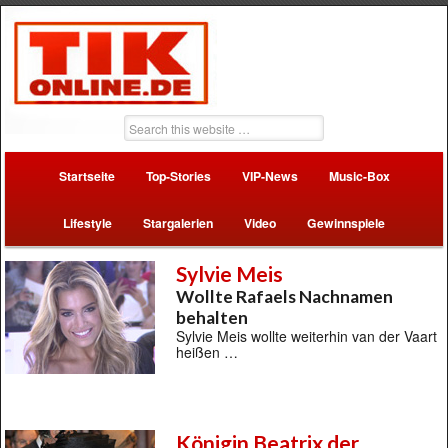
Startseite
Top-Stories
VIP-News
Music-Box
Lifestyle
Stargalerien
Video
Gewinnspiele
Sylvie Meis
Wollte Rafaels Nachnamen
behalten
Sylvie Meis wollte weiterhin van der Vaart
heißen …
Königin Beatrix der