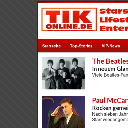
Startseite
Top-Stories
VIP-News
The Beatle
In neuem Gla
Viele Beatles-Fa
Paul McCar
Rocken gemei
Nach sieben Jahr
Starr wieder gem