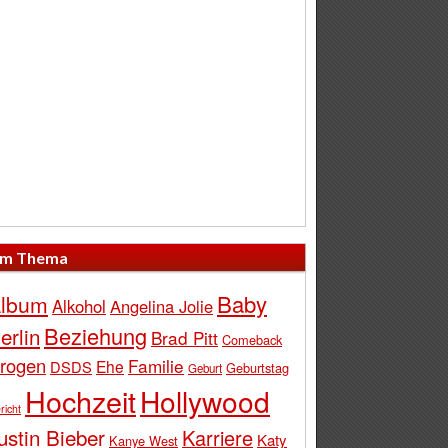
m Thema
Baby
lbum
Alkohol
Angelina Jolie
Beziehung
erlin
Brad Pitt
Comeback
rogen
Familie
Ehe
DSDS
Geburtstag
Geburt
Hochzeit
Hollywood
richt
ustin Bieber
Karriere
Katy
Kanye West