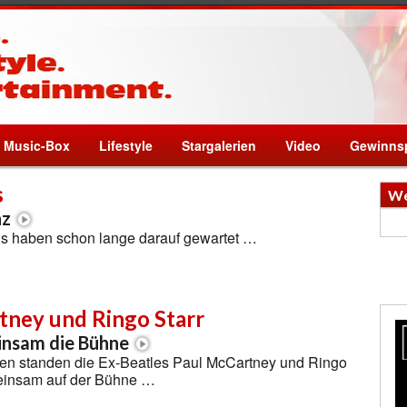
Music-Box
Lifestyle
Stargalerien
Video
Gewinnsp
s
We
nz
ns haben schon lange darauf gewartet …
tney und Ringo Starr
nsam die Bühne
en standen die Ex-Beatles Paul McCartney und Ringo
einsam auf der Bühne …