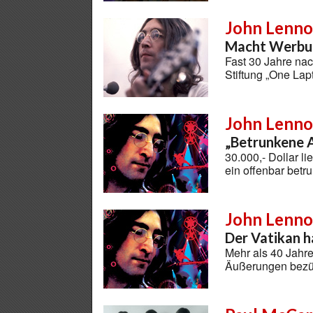
John Lenn
Macht Werbun
Fast 30 Jahre na
Stiftung „One Lap
John Lenn
„Betrunkene 
30.000,- Dollar l
ein offenbar betr
John Lenn
Der Vatikan h
Mehr als 40 Jahre
Äußerungen bezüg