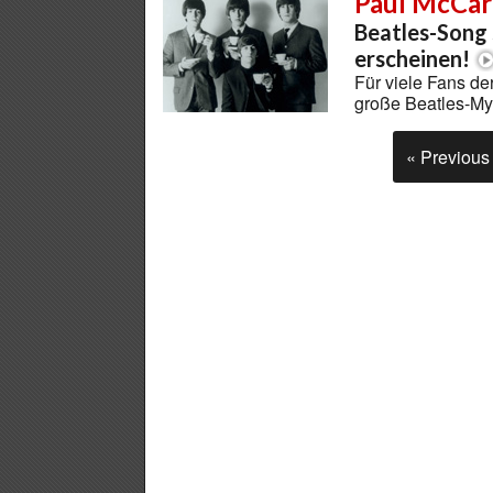
Paul McCar
Beatles-Song 
erscheinen!
Für viele Fans der
große Beatles-M
« Previous