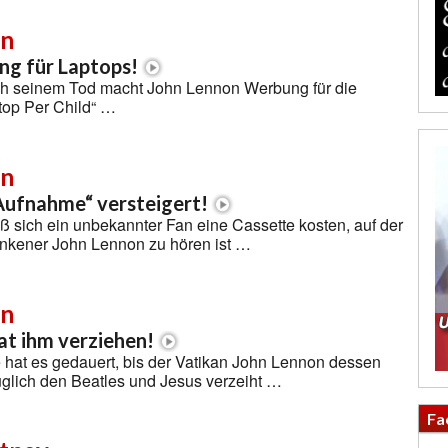
on
g für Laptops!
ch seinem Tod macht John Lennon Werbung für die
top Per Child“ …
on
Aufnahme“ versteigert!
ieß sich ein unbekannter Fan eine Cassette kosten, auf der
unkener John Lennon zu hören ist …
on
at ihm verziehen!
 hat es gedauert, bis der Vatikan John Lennon dessen
lich den Beatles und Jesus verzeiht …
Fa