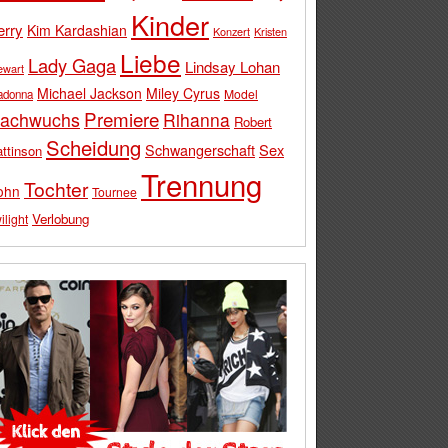
Kinder
erry
Kim Kardashian
Konzert
Kristen
Liebe
Lady Gaga
Lindsay Lohan
ewart
Michael Jackson
Miley Cyrus
Model
adonna
Premiere
achwuchs
Rihanna
Robert
Scheidung
Schwangerschaft
Sex
ttinson
Trennung
Tochter
ohn
Tournee
Verlobung
ilight