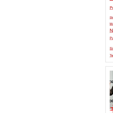
P
St
M
N
Pa
S
Tw