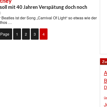
tney
soll mit 40 Jahren Verspätung doch noch
 Beatles ist der Song „Carnival Of Light“ so etwas wie der
ythos …
 Page
1
2
3
4
Zu
A
B
D
Ge
J