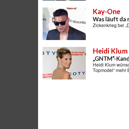
Kay-One
Was läuft da 
Zickenkrieg bei 
Heidi Klum
„GNTM“-Kandi
Heidi Klum wünsc
Topmodel“ mehr 