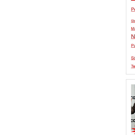
P
St
M
N
Pa
S
Tw