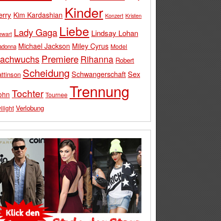
Kinder
erry
Kim Kardashian
Konzert
Kristen
Liebe
Lady Gaga
Lindsay Lohan
ewart
Michael Jackson
Miley Cyrus
Model
adonna
Premiere
achwuchs
Rihanna
Robert
Scheidung
Schwangerschaft
Sex
ttinson
Trennung
Tochter
ohn
Tournee
Verlobung
ilight