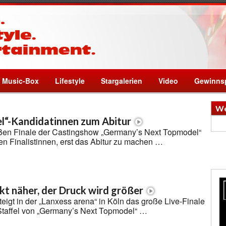
Music-Box
Lifestyle
Stargalerien
Video
Gewinnsp
We
l“-Kandidatinnen zum Abitur
ßen Finale der Castingshow „Germany’s Next Topmodel“
ren Finalistinnen, erst das Abitur zu machen …
ckt näher, der Druck wird größer
eigt in der „Lanxess arena“ in Köln das große Live-Finale
 Staffel von „Germany’s Next Topmodel“ …