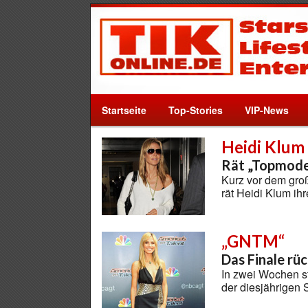
Startseite
Top-Stories
VIP-News
Heidi Klum
Rät „Topmode
Kurz vor dem gro
rät Heidi Klum ih
„GNTM“
Das Finale rü
In zwei Wochen st
der diesjährigen