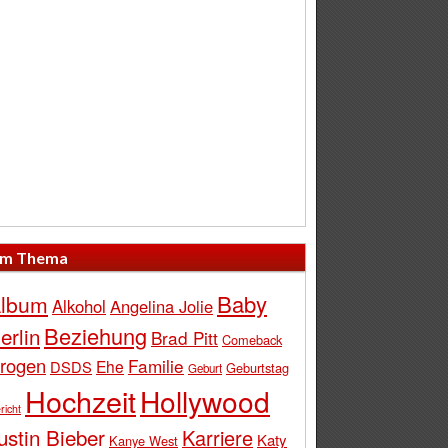
m Thema
Baby
lbum
Alkohol
Angelina Jolie
Beziehung
erlin
Brad Pitt
Comeback
rogen
Familie
Ehe
DSDS
Geburtstag
Geburt
Hochzeit
Hollywood
richt
ustin Bieber
Karriere
Katy
Kanye West