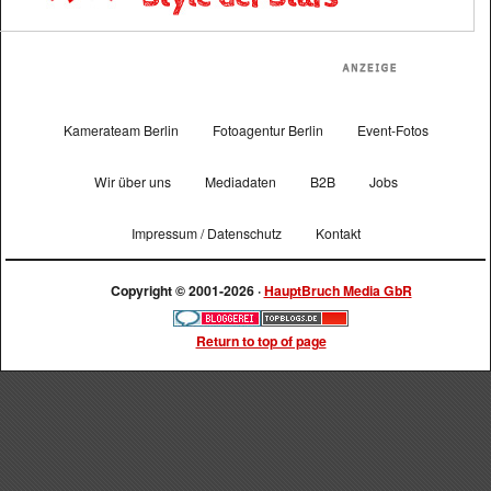
Kamerateam Berlin
Fotoagentur Berlin
Event-Fotos
Wir über uns
Mediadaten
B2B
Jobs
Impressum / Datenschutz
Kontakt
Copyright © 2001-2026 ·
HauptBruch Media GbR
Return to top of page