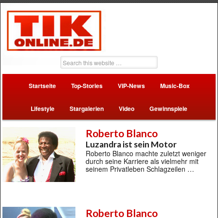
Startseite
Top-Stories
VIP-News
Music-Box
Lifestyle
Stargalerien
Video
Gewinnspiele
Roberto Blanco
Luzandra ist sein Motor
Roberto Blanco machte zuletzt weniger
durch seine Karriere als vielmehr mit
seinem Privatleben Schlagzeilen …
Roberto Blanco