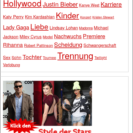
Hollywood
Justin Bieber
Karriere
Kanye West
Kinder
Katy Perry
Kim Kardashian
Konzert
Kristen Stewart
Liebe
Lady Gaga
Lindsay Lohan
Michael
Madonna
Premiere
Nachwuchs
Jackson
Miley Cyrus
Model
Scheidung
Rihanna
Schwangerschaft
Robert Pattinson
Trennung
Tochter
Sex
Sohn
Tournee
Twilight
Verlobung