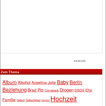
Zum Thema
Baby
Album
Berlin
Alkohol
Angelina Jolie
Beziehung
Drogen
Brad Pitt
Ehe
DSDS
Comeback
Hochzeit
Familie
Geburtstag
Geburt
Gericht