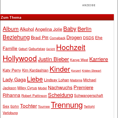
Zum Thema
Baby
Album
Berlin
Alkohol
Angelina Jolie
Beziehung
Drogen
Brad Pitt
Ehe
DSDS
Comeback
Hochzeit
Familie
Geburtstag
Geburt
Gericht
Hollywood
Justin Bieber
Karriere
Kanye West
Kinder
Katy Perry
Kim Kardashian
Konzert
Kristen Stewart
Liebe
Lady Gaga
Lindsay Lohan
Michael
Madonna
Premiere
Nachwuchs
Jackson
Miley Cyrus
Model
Scheidung
Rihanna
Schwangerschaft
Robert Pattinson
Trennung
Tochter
Sex
Sohn
Tournee
Twilight
Verlobung