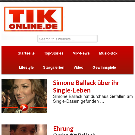
Startseite
Top-Stories
VIP-News
Music-Box
Lifestyle
Stargalerien
Video
Gewinnspiele
Simone Ballack über ihr
Single-Leben
Simone Ballack hat durchaus Gefallen am
Single-Dasein gefunden …
Ehrung