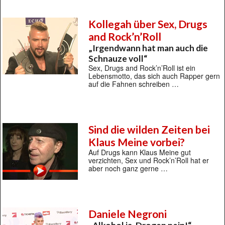
Kollegah über Sex, Drugs
and Rock’n’Roll
„Irgendwann hat man auch die
Schnauze voll“
Sex, Drugs and Rock’n’Roll ist ein
Lebensmotto, das sich auch Rapper gern
auf die Fahnen schreiben …
Sind die wilden Zeiten bei
Klaus Meine vorbei?
Auf Drugs kann Klaus Meine gut
verzichten, Sex und Rock’n’Roll hat er
aber noch ganz gerne …
Daniele Negroni