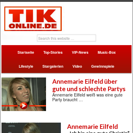
Startseite
Top-Stories
VIP-News
Music-Box
Lifestyle
Stargalerien
Video
Gewinnspiele
Annemarie Eilfeld über
gute und schlechte Partys
Annemarie Eilfeld weiß was eine gute
Party braucht …
Annemarie Eilfeld