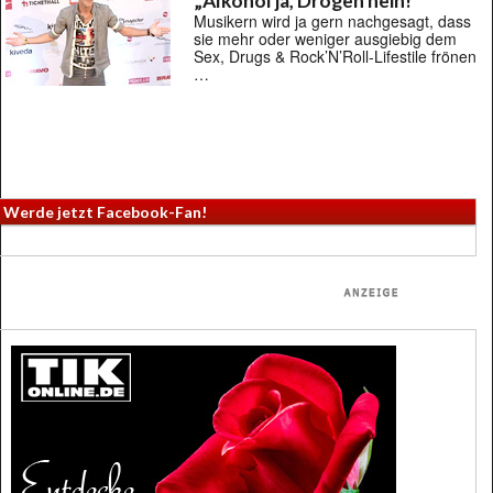
„Alkohol ja, Drogen nein!“
Musikern wird ja gern nachgesagt, dass
sie mehr oder weniger ausgiebig dem
Sex, Drugs & Rock’N’Roll-Lifestile frönen
…
Werde jetzt Facebook-Fan!