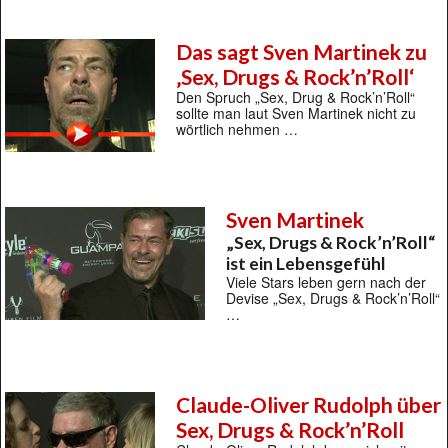
Das sagt Sven Martinek zu
‚Sex, Drugs & Rock’n’Roll‘
Den Spruch „Sex, Drug & Rock’n’Roll“
sollte man laut Sven Martinek nicht zu
wörtlich nehmen …
Sven Martinek
„Sex, Drugs & Rock’n’Roll“
ist ein Lebensgefühl
Viele Stars leben gern nach der
Devise „Sex, Drugs & Rock’n’Roll“
…
Claude-Oliver Rudolph über
Sex, Drugs & Rock’n’Roll