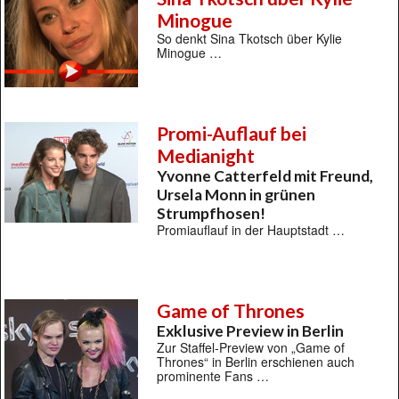
Minogue
So denkt Sina Tkotsch über Kylie
Minogue …
Promi-Auflauf bei
Medianight
Yvonne Catterfeld mit Freund,
Ursela Monn in grünen
Strumpfhosen!
Promiauflauf in der Hauptstadt …
Game of Thrones
Exklusive Preview in Berlin
Zur Staffel-Preview von „Game of
Thrones“ in Berlin erschienen auch
prominente Fans …