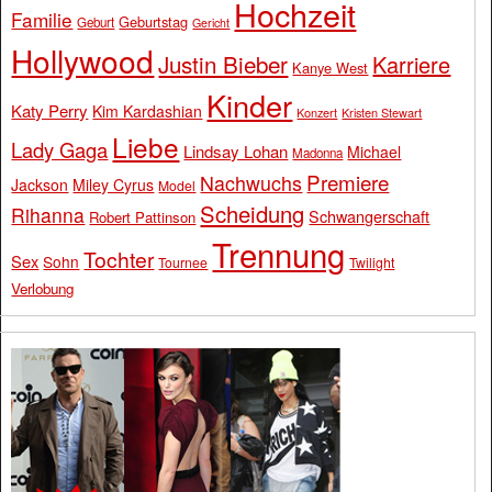
Hochzeit
Familie
Geburtstag
Geburt
Gericht
Hollywood
Justin Bieber
Karriere
Kanye West
Kinder
Katy Perry
Kim Kardashian
Konzert
Kristen Stewart
Liebe
Lady Gaga
Lindsay Lohan
Michael
Madonna
Premiere
Nachwuchs
Jackson
Miley Cyrus
Model
Scheidung
Rihanna
Schwangerschaft
Robert Pattinson
Trennung
Tochter
Sex
Sohn
Tournee
Twilight
Verlobung