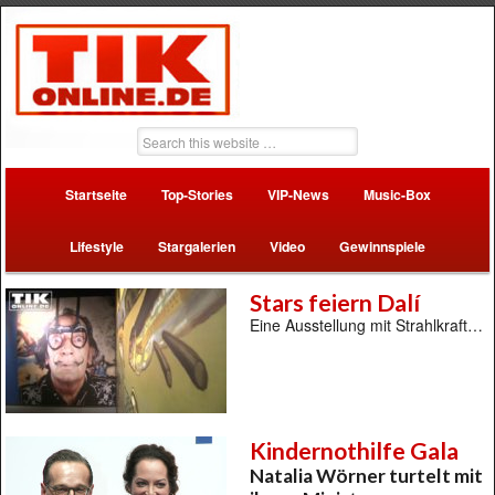
Startseite
Top-Stories
VIP-News
Music-Box
Lifestyle
Stargalerien
Video
Gewinnspiele
Stars feiern Dalí
Eine Ausstellung mit Strahlkraft…
Kindernothilfe Gala
Natalia Wörner turtelt mit