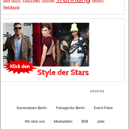
Sohn
Tournee
Twilight
Verlobung
Kamerateam Berlin
Fotoagentur Berlin
Event-Fotos
Wir über uns
Mediadaten
B2B
Jobs