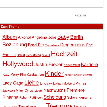
Zum Thema
Baby
Album
Berlin
Alkohol
Angelina Jolie
Beziehung
Drogen
Brad Pitt
Ehe
DSDS
Comeback
Hochzeit
Familie
Geburtstag
Geburt
Gericht
Hollywood
Justin Bieber
Karriere
Kanye West
Kinder
Katy Perry
Kim Kardashian
Konzert
Kristen Stewart
Liebe
Lady Gaga
Lindsay Lohan
Michael
Madonna
Premiere
Nachwuchs
Jackson
Miley Cyrus
Model
Scheidung
Rihanna
Schwangerschaft
Robert Pattinson
Trennung
Tochter
Sex