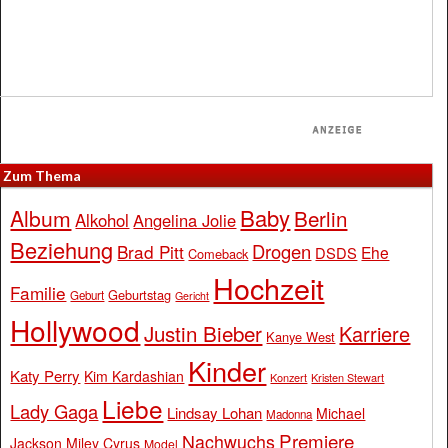
Zum Thema
Baby
Album
Berlin
Alkohol
Angelina Jolie
Beziehung
Drogen
Brad Pitt
Ehe
DSDS
Comeback
Hochzeit
Familie
Geburtstag
Geburt
Gericht
Hollywood
Justin Bieber
Karriere
Kanye West
Kinder
Katy Perry
Kim Kardashian
Konzert
Kristen Stewart
Liebe
Lady Gaga
Lindsay Lohan
Michael
Madonna
Premiere
Nachwuchs
Jackson
Miley Cyrus
Model