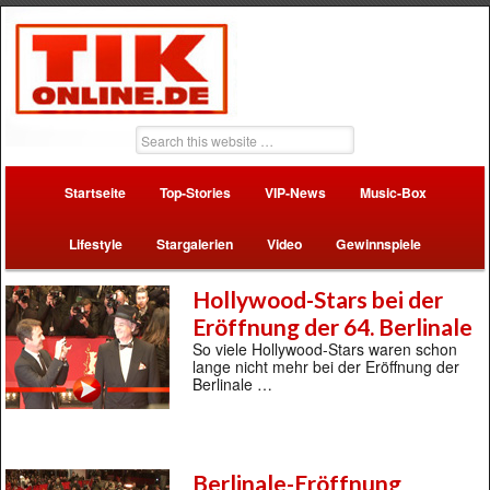
Startseite
Top-Stories
VIP-News
Music-Box
Lifestyle
Stargalerien
Video
Gewinnspiele
Hollywood-Stars bei der
Eröffnung der 64. Berlinale
So viele Hollywood-Stars waren schon
lange nicht mehr bei der Eröffnung der
Berlinale …
Berlinale-Eröffnung