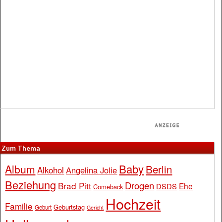
Zum Thema
Baby
Album
Berlin
Alkohol
Angelina Jolie
Beziehung
Drogen
Brad Pitt
Ehe
DSDS
Comeback
Hochzeit
Familie
Geburtstag
Geburt
Gericht