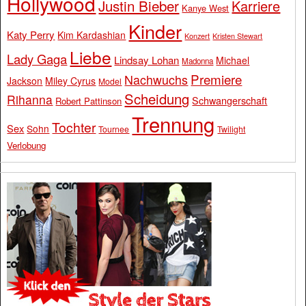
Hollywood
Justin Bieber
Karriere
Kanye West
Kinder
Katy Perry
Kim Kardashian
Konzert
Kristen Stewart
Liebe
Lady Gaga
Lindsay Lohan
Michael
Madonna
Premiere
Nachwuchs
Jackson
Miley Cyrus
Model
Scheidung
Rihanna
Schwangerschaft
Robert Pattinson
Trennung
Tochter
Sex
Sohn
Tournee
Twilight
Verlobung