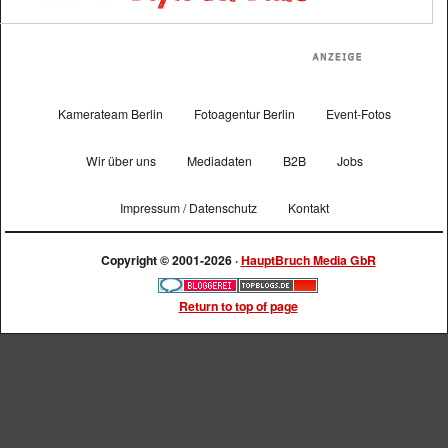
Kamerateam Berlin
Fotoagentur Berlin
Event-Fotos
Wir über uns
Mediadaten
B2B
Jobs
Impressum / Datenschutz
Kontakt
Copyright © 2001-2026 ·
HauptBruch Media GbR
Return to top of page