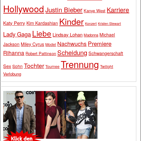
Hollywood
Justin Bieber
Karriere
Kanye West
Kinder
Katy Perry
Kim Kardashian
Konzert
Kristen Stewart
Liebe
Lady Gaga
Lindsay Lohan
Michael
Madonna
Premiere
Nachwuchs
Jackson
Miley Cyrus
Model
Scheidung
Rihanna
Schwangerschaft
Robert Pattinson
Trennung
Tochter
Sex
Sohn
Tournee
Twilight
Verlobung