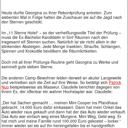
Heute durfte Georgina zu ihrer Rekordprüfung antreten. Zum
siebenten Mal in Folge hatten die Zuschauer sie auf die Jagd nach
den Sternen geschickt.
Im „11 Sterne Hotel“ – so der verheißungsvolle Titel der Prüfung –
muss die Ex-Bachelor-Kandidatin in fünf Räumen nach den
insgesamt elf Sternen suchen. Natürlich ist sie nicht allein in der
stinkenden Absteigen. Jede Menge Insekten, Strauße, Schlangen,
Spinnen und Krokodile bevölkern die Räumlichkeiten.
Doch mit all ihrer Prüfungs-Routine geht Georgina zu Werke und
sammelt gute sieben Sterne.
Die anderen Camp-Bewohner leiden derweil an akuter Langeweile
und vertreiben sich die Zeit auf ihre Weise. So betätigt sich
Patrick
Nuo
beispielsweise als Masseur. Claudelle berichtet dagegen von
ihrem Ex, der offenbar ein wahrer Hochstapler war. Claudelle:
„Der hat Sachen gemacht … meinen Mini Cooper ins Pfandhaus
gebracht, 14.000 Euro dafür einkassiert. Dann hat mein Onkel das
Auto wieder raus gekauft und dann hat der das Auto wieder verkauft.
Das Auto war einfach weg eines Morgens. Mini Weg, Geld weg. Er
hat mich und meine Familie rund 100.000 Euro gekostet – locker.“
Immer wieder sei sie auf ihn hereingefallen bis er handgreiflich