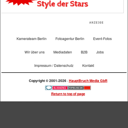
Kamerateam Berlin
Fotoagentur Berlin
Event-Fotos
Wir über uns
Mediadaten
B2B
Jobs
Impressum / Datenschutz
Kontakt
Copyright © 2001-2026 ·
HauptBruch Media GbR
Return to top of page