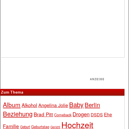
Zum Thema
Baby
Album
Berlin
Alkohol
Angelina Jolie
Beziehung
Drogen
Brad Pitt
Ehe
DSDS
Comeback
Hochzeit
Familie
Geburtstag
Geburt
Gericht