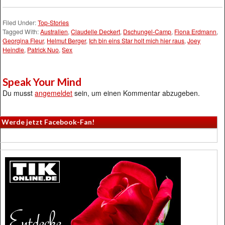
Filed Under:
Top-Stories
Tagged With:
Australien
,
Claudelle Deckert
,
Dschungel-Camp
,
Fiona Erdmann
,
Georgina Fleur
,
Helmut Berger
,
Ich bin eins Star holt mich hier raus
,
Joey
Heindle
,
Patrick Nuo
,
Sex
Speak Your Mind
Du musst
angemeldet
sein, um einen Kommentar abzugeben.
Werde jetzt Facebook-Fan!