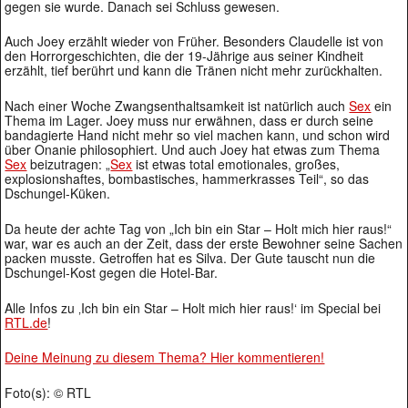
gegen sie wurde. Danach sei Schluss gewesen.
Auch Joey erzählt wieder von Früher. Besonders Claudelle ist von
den Horrorgeschichten, die der 19-Jährige aus seiner Kindheit
erzählt, tief berührt und kann die Tränen nicht mehr zurückhalten.
Nach einer Woche Zwangsenthaltsamkeit ist natürlich auch
Sex
ein
Thema im Lager. Joey muss nur erwähnen, dass er durch seine
bandagierte Hand nicht mehr so viel machen kann, und schon wird
über Onanie philosophiert. Und auch Joey hat etwas zum Thema
Sex
beizutragen: „
Sex
ist etwas total emotionales, großes,
explosionshaftes, bombastisches, hammerkrasses Teil“, so das
Dschungel-Küken.
Da heute der achte Tag von „Ich bin ein Star – Holt mich hier raus!“
war, war es auch an der Zeit, dass der erste Bewohner seine Sachen
packen musste. Getroffen hat es Silva. Der Gute tauscht nun die
Dschungel-Kost gegen die Hotel-Bar.
Alle Infos zu ‚Ich bin ein Star – Holt mich hier raus!‘ im Special bei
RTL.de
!
Deine Meinung zu diesem Thema? Hier kommentieren!
Foto(s): © RTL