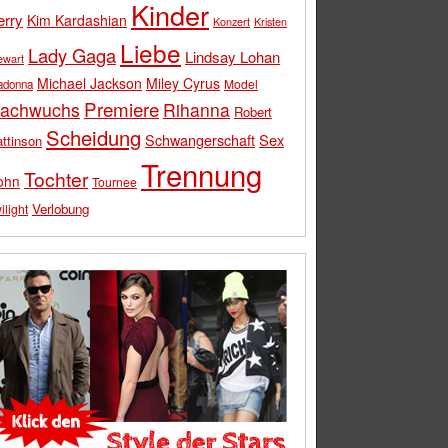
Kinder
erry
Kim Kardashian
Konzert
Kristen
Liebe
Lady Gaga
Lindsay Lohan
ewart
Michael Jackson
Miley Cyrus
Model
adonna
Premiere
achwuchs
Rihanna
Robert
Scheidung
Schwangerschaft
Sex
ttinson
Trennung
Tochter
ohn
Tournee
Verlobung
ilight