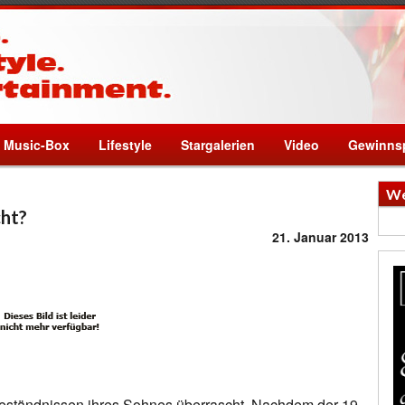
Music-Box
Lifestyle
Stargalerien
Video
Gewinnsp
We
ht?
21. Januar 2013
 Geständnissen ihres Sohnes überrascht. Nachdem der 19-