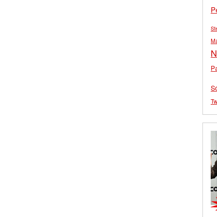
P
St
M
N
Pa
S
Tw