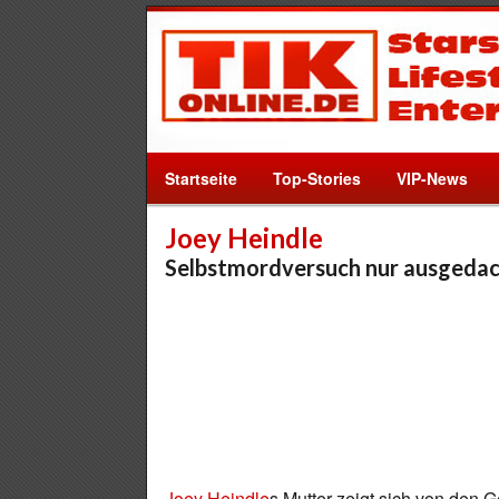
Startseite
Top-Stories
VIP-News
Joey Heindle
Selbstmordversuch nur ausgedac
Joey Heindle
s Mutter zeigt sich von den