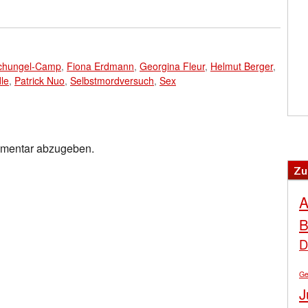
chungel-Camp
,
Fiona Erdmann
,
Georgina Fleur
,
Helmut Berger
,
le
,
Patrick Nuo
,
Selbstmordversuch
,
Sex
mmentar abzugeben.
Zu
A
B
D
Ge
J