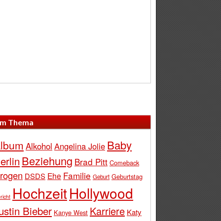
m Thema
Baby
lbum
Alkohol
Angelina Jolie
Beziehung
erlin
Brad Pitt
Comeback
rogen
Familie
Ehe
DSDS
Geburtstag
Geburt
Hochzeit
Hollywood
richt
ustin Bieber
Karriere
Katy
Kanye West