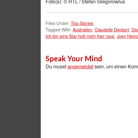
Foto(s): © RTL / Stefan Gregorowius
Filed Under:
Top-Stories
Tagged With:
Australien
,
Claudelle Deckert
,
Ds
Ich bin eins Star holt mich hier raus
,
Joey Heind
Speak Your Mind
Du musst
angemeldet
sein, um einen Ko