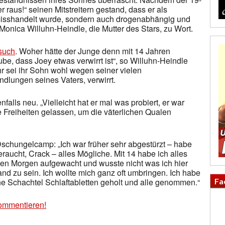
er raus!“ seinen Mitstreitern gestand, dass er als
 misshandelt wurde, sondern auch drogenabhängig und
Monica Willuhn-Heindle, die Mutter des Stars, zu Wort.
such
. Woher hätte der Junge denn mit 14 Jahren
be, dass Joey etwas verwirrt ist“, so Willuhn-Heindle
r sei ihr Sohn wohl wegen seiner vielen
lungen seines Vaters, verwirrt.
falls neu. „Vielleicht hat er mal was probiert, er war
e Freiheiten gelassen, um die väterlichen Qualen
schungelcamp: „Ich war früher sehr abgestürzt – habe
ucht, Crack – alles Mögliche. Mit 14 habe ich alles
eden Morgen aufgewacht und wusste nicht was ich hier
nd zu sein. Ich wollte mich ganz oft umbringen. Ich habe
Fa
ne Schachtel Schlaftabletten geholt und alle genommen.“
ommentieren!