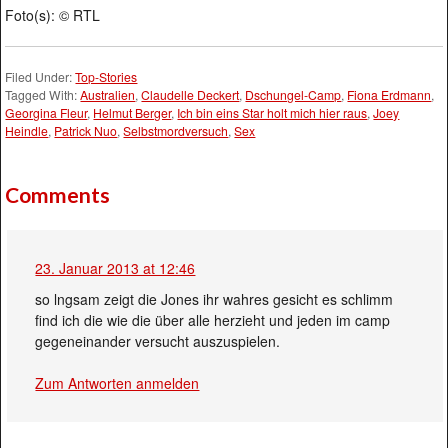
Foto(s): © RTL
Filed Under:
Top-Stories
Tagged With:
Australien
,
Claudelle Deckert
,
Dschungel-Camp
,
Fiona Erdmann
,
Georgina Fleur
,
Helmut Berger
,
Ich bin eins Star holt mich hier raus
,
Joey
Heindle
,
Patrick Nuo
,
Selbstmordversuch
,
Sex
Comments
23. Januar 2013 at 12:46
so lngsam zeigt die Jones ihr wahres gesicht es schlimm
find ich die wie die über alle herzieht und jeden im camp
gegeneinander versucht auszuspielen.
Zum Antworten anmelden