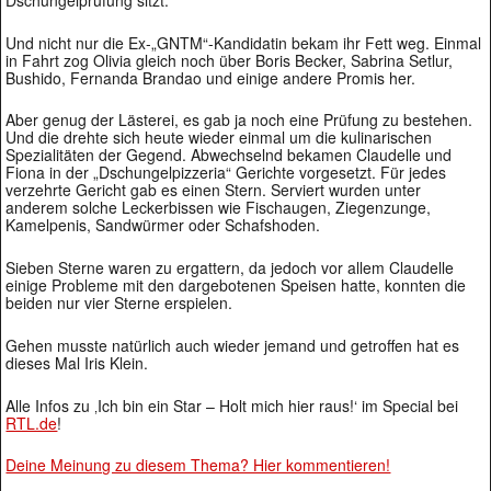
Und nicht nur die Ex-„GNTM“-Kandidatin bekam ihr Fett weg. Einmal
in Fahrt zog Olivia gleich noch über Boris Becker, Sabrina Setlur,
Bushido, Fernanda Brandao und einige andere Promis her.
Aber genug der Lästerei, es gab ja noch eine Prüfung zu bestehen.
Und die drehte sich heute wieder einmal um die kulinarischen
Spezialitäten der Gegend. Abwechselnd bekamen Claudelle und
Fiona in der „Dschungelpizzeria“ Gerichte vorgesetzt. Für jedes
verzehrte Gericht gab es einen Stern. Serviert wurden unter
anderem solche Leckerbissen wie Fischaugen, Ziegenzunge,
Kamelpenis, Sandwürmer oder Schafshoden.
Sieben Sterne waren zu ergattern, da jedoch vor allem Claudelle
einige Probleme mit den dargebotenen Speisen hatte, konnten die
beiden nur vier Sterne erspielen.
Gehen musste natürlich auch wieder jemand und getroffen hat es
dieses Mal Iris Klein.
Alle Infos zu ‚Ich bin ein Star – Holt mich hier raus!‘ im Special bei
RTL.de
!
Deine Meinung zu diesem Thema? Hier kommentieren!