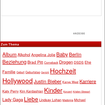
Zum Thema
Baby
Album
Berlin
Alkohol
Angelina Jolie
Beziehung
Drogen
Brad Pitt
Ehe
DSDS
Comeback
Hochzeit
Familie
Geburtstag
Geburt
Gericht
Hollywood
Justin Bieber
Karriere
Kanye West
Kinder
Katy Perry
Kim Kardashian
Konzert
Kristen Stewart
Liebe
Lady Gaga
Lindsay Lohan
Michael
Madonna