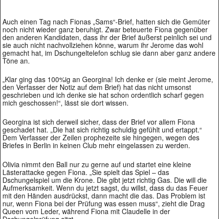
Auch einen Tag nach Fionas „Sams“-Brief, hatten sich die Gemüter
noch nicht wieder ganz beruhigt. Zwar beteuerte Fiona gegenüber
den anderen Kandidaten, dass ihr der Brief äußerst peinlich sei und
sie auch nicht nachvollziehen könne, warum ihr Jerome das wohl
gemacht hat, im Dschungeltelefon schlug sie dann aber ganz andere
Töne an.
„Klar ging das 100%ig an Georgina! Ich denke er (sie meint Jerome,
den Verfasser der Notiz auf dem Brief) hat das nicht umsonst
geschrieben und ich denke sie hat schon ordentlich scharf gegen
mich geschossen!“, lässt sie dort wissen.
Georgina ist sich derweil sicher, dass der Brief vor allem Fiona
geschadet hat. „Die hat sich richtig schuldig gefühlt und ertappt.“
Dem Verfasser der Zeilen prophezeite sie hingegen, wegen des
Briefes in Berlin in keinen Club mehr eingelassen zu werden.
Olivia nimmt den Ball nur zu gerne auf und startet eine kleine
Lästerattacke gegen Fiona. „Sie spielt das Spiel – das
Dschungelspiel um die Krone. Die gibt jetzt richtig Gas. Die will die
Aufmerksamkeit. Wenn du jetzt sagst, du willst, dass du das Feuer
mit den Händen ausdrückst, dann macht die das. Das Problem ist
nur, wenn Fiona bei der Prüfung was essen muss“, zieht die Drag
Queen vom Leder, während Fiona mit Claudelle in der
Dschungelprüfung sitzt.