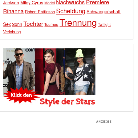
Premiere
Nachwuchs
Jackson
Miley Cyrus
Model
Scheidung
Rihanna
Schwangerschaft
Robert Pattinson
Trennung
Tochter
Sex
Sohn
Tournee
Twilight
Verlobung