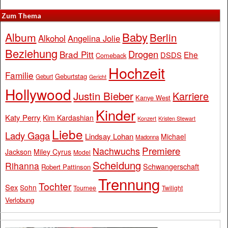
Zum Thema
Baby
Album
Berlin
Alkohol
Angelina Jolie
Beziehung
Drogen
Brad Pitt
Ehe
DSDS
Comeback
Hochzeit
Familie
Geburtstag
Geburt
Gericht
Hollywood
Justin Bieber
Karriere
Kanye West
Kinder
Katy Perry
Kim Kardashian
Konzert
Kristen Stewart
Liebe
Lady Gaga
Lindsay Lohan
Michael
Madonna
Premiere
Nachwuchs
Jackson
Miley Cyrus
Model
Scheidung
Rihanna
Schwangerschaft
Robert Pattinson
Trennung
Tochter
Sex
Sohn
Tournee
Twilight
Verlobung