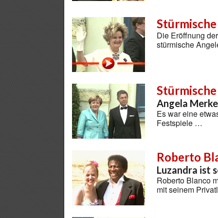
Stürmische
Die Eröffnung der
stürmische Ange
Stürmische
Angela Merke
Es war eine etwas
Festspiele …
Roberto Bl
Luzandra ist 
Roberto Blanco ma
mit seinem Priva