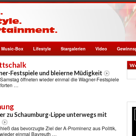
Music-Box
Lifestyle
Stargalerien
Video
Gewinnsp
tschalk
We
er-Festspiele und bleierne Müdigkeit
amstag öffneten wieder einmal die Wagner-Festspiele
Pforten …
nung
der zu Schaumburg-Lippe unterwegs mit
u
eß das bevorzugte Ziel der A-Prominenz aus Politik,
wieder einmal Bayreuth …