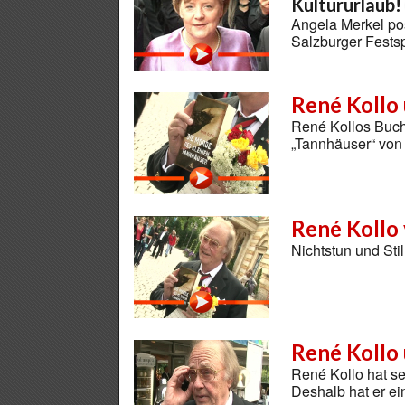
Kultururlaub!
Angela Merkel pos
Salzburger Fests
René Kollo 
René Kollos Buch
„Tannhäuser“ von
René Kollo 
Nichtstun und Sti
René Kollo 
René Kollo hat se
Deshalb hat er ei