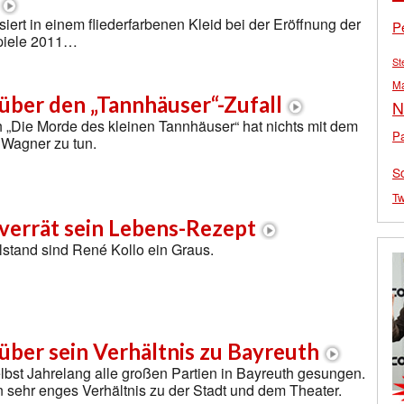
iert in einem fliederfarbenen Kleid bei der Eröffnung der
P
piele 2011…
St
M
über den „Tannhäuser“-Zufall
N
 „Die Morde des kleinen Tannhäuser“ hat nichts mit dem
Pa
 Wagner zu tun.
S
Tw
verrät sein Lebens-Rezept
llstand sind René Kollo ein Graus.
über sein Verhältnis zu Bayreuth
lbst Jahrelang alle großen Partien in Bayreuth gesungen.
n sehr enges Verhältnis zu der Stadt und dem Theater.