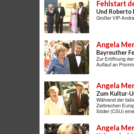
Fehlstart d
Und Roberto B
Großer VIP-Andra
Angela Merk
Bayreuther Fe
Zur Eröffnung de
Auflauf an Promin
Angela Mer
Zum Kultur-Ur
Während der itali
Zerbrechen Europ
Söder (CSU) eine
Angela Mer