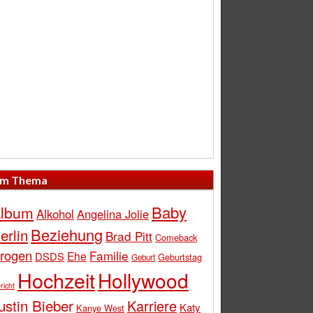
m Thema
Baby
lbum
Alkohol
Angelina Jolie
Beziehung
erlin
Brad Pitt
Comeback
rogen
Familie
Ehe
DSDS
Geburtstag
Geburt
Hochzeit
Hollywood
richt
ustin Bieber
Karriere
Katy
Kanye West