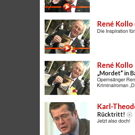
René Kollo 
Die Inspiration f
René Kollo
„Mordet“ in 
Opernsänger René
Kriminalroman „D
Karl-Theod
Rücktritt!
Jetzt also doch!