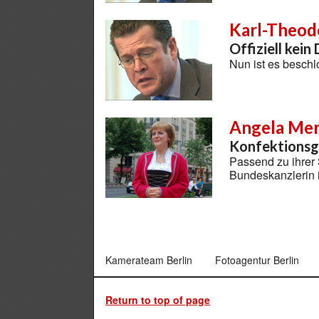
Karl-Theod
Offiziell kei
Nun ist es besc
Angela Mer
Konfektionsg
Passend zu ihrer
Bundeskanzlerin i
Kamerateam Berlin
Fotoagentur Berlin
Return to top of page