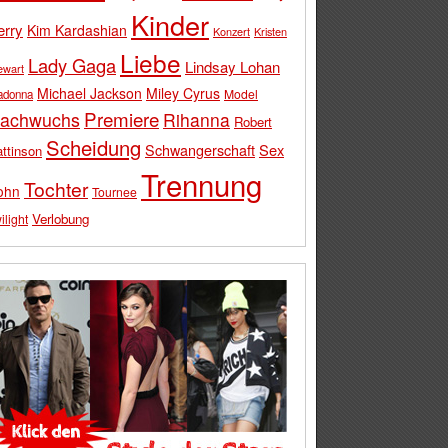
Kinder
erry
Kim Kardashian
Konzert
Kristen
Liebe
Lady Gaga
Lindsay Lohan
ewart
Michael Jackson
Miley Cyrus
Model
adonna
Premiere
achwuchs
Rihanna
Robert
Scheidung
Schwangerschaft
Sex
ttinson
Trennung
Tochter
ohn
Tournee
Verlobung
ilight