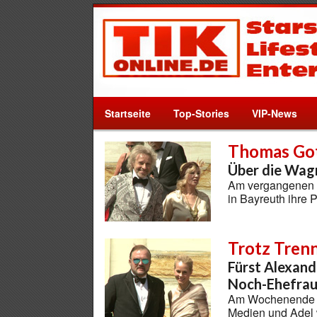
Startseite
Top-Stories
VIP-News
Thomas Got
Über die Wagn
Am vergangenen S
in Bayreuth ihre 
Trotz Tren
Fürst Alexan
Noch-Ehefra
Am Wochenende hi
Medien und Adel 