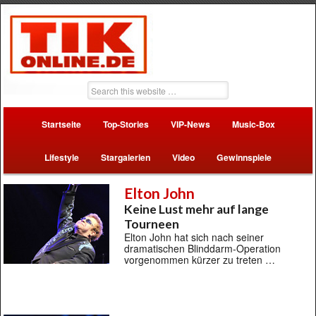
Startseite
Top-Stories
VIP-News
Music-Box
Lifestyle
Stargalerien
Video
Gewinnspiele
Elton John
Keine Lust mehr auf lange
Tourneen
Elton John hat sich nach seiner
dramatischen Blinddarm-Operation
vorgenommen kürzer zu treten …