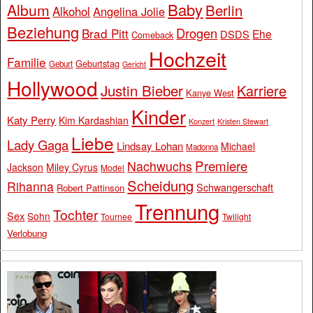
Baby
Album
Berlin
Alkohol
Angelina Jolie
Beziehung
Drogen
Brad Pitt
Ehe
DSDS
Comeback
Hochzeit
Familie
Geburtstag
Geburt
Gericht
Hollywood
Justin Bieber
Karriere
Kanye West
Kinder
Katy Perry
Kim Kardashian
Konzert
Kristen Stewart
Liebe
Lady Gaga
Lindsay Lohan
Michael
Madonna
Premiere
Nachwuchs
Jackson
Miley Cyrus
Model
Scheidung
Rihanna
Schwangerschaft
Robert Pattinson
Trennung
Tochter
Sex
Sohn
Tournee
Twilight
Verlobung