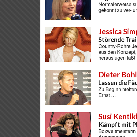
Normalerweise si
gekonnt zu ver- 
Jessica Si
Störende Trai
Country-Röhre Je
aus den Konzept,
herauslugen läßt
Dieter Boh
Lassen die Fä
Zu Beginn hielten
Ernst …
Susi Kentik
Kämpft mit P
Boxweltmeisterin 
Argumenten …