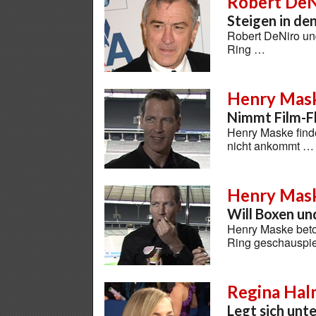
Robert DeNi
Steigen in de
Robert DeNiro und
Ring …
Henry Mas
Nimmt Film-Fl
Henry Maske find
nicht ankommt …
Henry Mas
Will Boxen un
Henry Maske beton
Ring geschauspie
Regina Hal
Legt sich unt