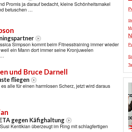
nd Promis ja darauf bedacht, kleine Schönheitsmakel
P
und betuschen …
St
M
mpson
N
ningspartner
ssica Simpson kommt beim Fitnesstraining immer wieder
Pa
 weil ein Mann dort immer seine Kronjuwelen
 …
S
Tw
len und Bruce Darnell
uste fliegen
 es alle für einen harmlosen Scherz, jetzt wird daraus
ian
ETA gegen Käfighaltung
Susi Kentikian überzeugt im Ring mit schlagfertigen