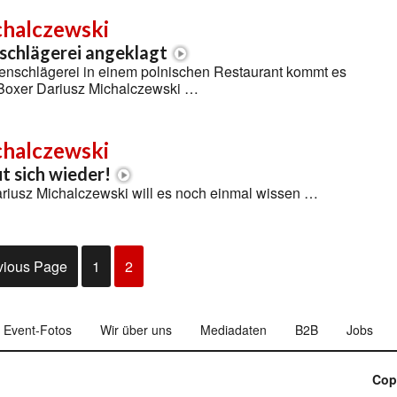
chalczewski
schlägerei angeklagt
enschlägerei in einem polnischen Restaurant kommt es
x-Boxer Dariusz Michalczewski …
chalczewski
t sich wieder!
ariusz Michalczewski will es noch einmal wissen …
vious Page
1
2
Event-Fotos
Wir über uns
Mediadaten
B2B
Jobs
Cop