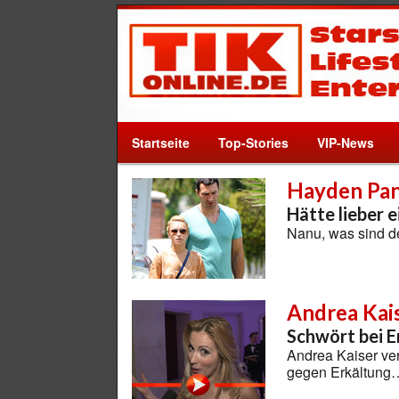
Startseite
Top-Stories
VIP-News
Hayden Pan
Hätte lieber 
Nanu, was sind d
Andrea Kai
Schwört bei E
Andrea Kaiser ver
gegen Erkältung