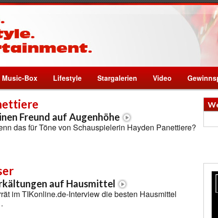
Music-Box
Lifestyle
Stargalerien
Video
Gewinnsp
ettiere
We
einen Freund auf Augenhöhe
enn das für Töne von Schauspielerin Hayden Panettiere?
ser
rkältungen auf Hausmittel
rät im TIKonline.de-Interview die besten Hausmittel
…