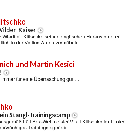
litschko
Wilden Kaiser
e Wladimir Klitschko seinen englischen Herausforderer
lich in der Veltins-Arena vermöbeln …
ich und Martin Kesici
!
d immer für eine Überraschung gut …
chko
ein Stangl-Trainingscamp
ionsgemäß hält Box-Weltmeister Vitali Klitschko im Tiroler
ehrwöchiges Trainingslager ab …