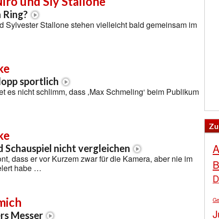
ro und Sly Stallone
n Ring?
 Sylvester Stallone stehen vielleicht bald gemeinsam im
ke
opp sportlich
et es nicht schlimm, dass ‚Max Schmeling‘ beim Publikum
Zu
ke
A
d Schauspiel nicht vergleichen
t, dass er vor Kurzem zwar für die Kamera, aber nie im
B
lert habe …
D
mich
Ge
J
ers Messer