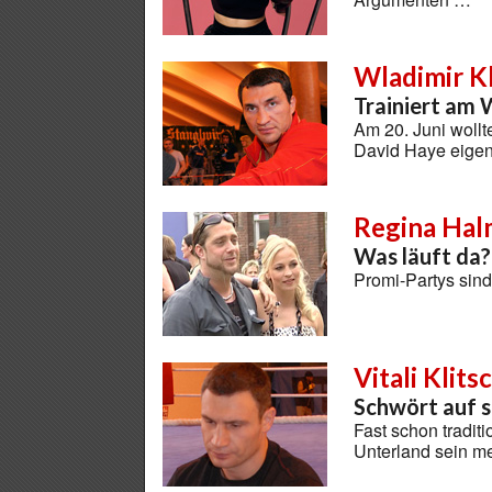
Wladimir K
Trainiert am 
Am 20. Juni wollt
David Haye eigent
Regina Halm
Was läuft da?
Promi-Partys sin
Vitali Klits
Schwört auf s
Fast schon tradit
Unterland sein m