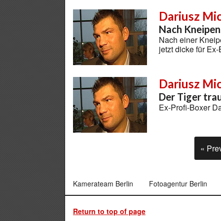
Dariusz Mi
Nach Kneipen
Nach einer Kneip
jetzt dicke für E
Dariusz Mi
Der Tiger trau
Ex-Profi-Boxer D
« Pre
Kamerateam Berlin
Fotoagentur Berlin
Return to top of page