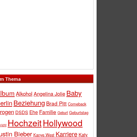
m Thema
Baby
lbum
Alkohol
Angelina Jolie
Beziehung
erlin
Brad Pitt
Comeback
rogen
Familie
Ehe
DSDS
Geburtstag
Geburt
Hochzeit
Hollywood
richt
ustin Bieber
Karriere
Katy
Kanye West