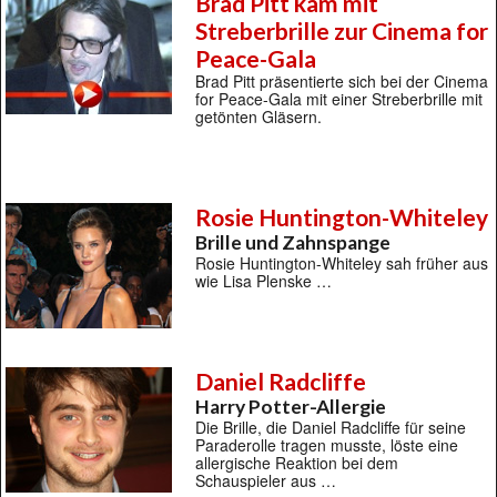
Brad Pitt kam mit
Streberbrille zur Cinema for
Peace-Gala
Brad Pitt präsentierte sich bei der Cinema
for Peace-Gala mit einer Streberbrille mit
getönten Gläsern.
Rosie Huntington-Whiteley
Brille und Zahnspange
Rosie Huntington-Whiteley sah früher aus
wie Lisa Plenske …
Daniel Radcliffe
Harry Potter-Allergie
Die Brille, die Daniel Radcliffe für seine
Paraderolle tragen musste, löste eine
allergische Reaktion bei dem
Schauspieler aus …