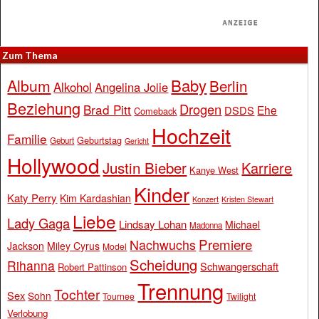
Zum Thema
Baby
Album
Berlin
Alkohol
Angelina Jolie
Beziehung
Drogen
Brad Pitt
Ehe
DSDS
Comeback
Hochzeit
Familie
Geburtstag
Geburt
Gericht
Hollywood
Justin Bieber
Karriere
Kanye West
Kinder
Katy Perry
Kim Kardashian
Konzert
Kristen Stewart
Liebe
Lady Gaga
Lindsay Lohan
Michael
Madonna
Premiere
Nachwuchs
Jackson
Miley Cyrus
Model
Scheidung
Rihanna
Schwangerschaft
Robert Pattinson
Trennung
Tochter
Sex
Sohn
Tournee
Twilight
Verlobung