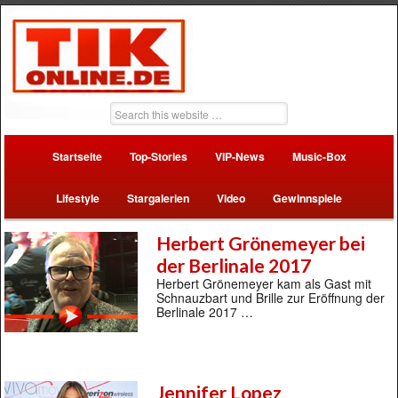
Startseite
Top-Stories
VIP-News
Music-Box
Lifestyle
Stargalerien
Video
Gewinnspiele
Herbert Grönemeyer bei
der Berlinale 2017
Herbert Grönemeyer kam als Gast mit
Schnauzbart und Brille zur Eröffnung der
Berlinale 2017 …
Jennifer Lopez