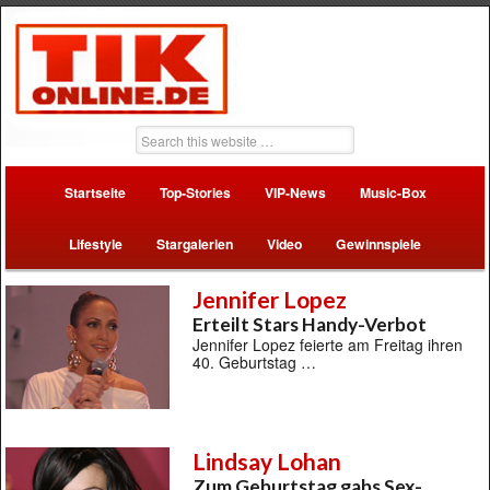
Startseite
Top-Stories
VIP-News
Music-Box
Lifestyle
Stargalerien
Video
Gewinnspiele
Jennifer Lopez
Erteilt Stars Handy-Verbot
Jennifer Lopez feierte am Freitag ihren
40. Geburtstag …
Lindsay Lohan
Zum Geburtstag gabs Sex-