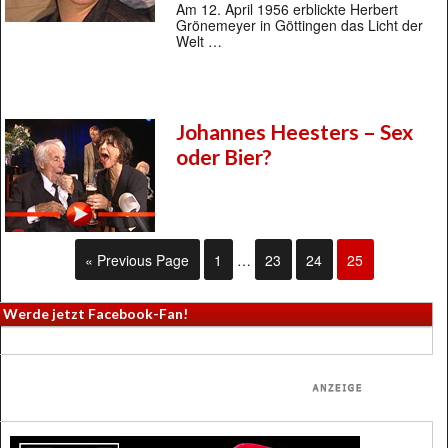
Am 12. April 1956 erblickte Herbert
Grönemeyer in Göttingen das Licht der
Welt …
Johannes Heesters – Sex
oder Bier?
« Previous Page
1
…
23
24
25
Werde jetzt Facebook-Fan!