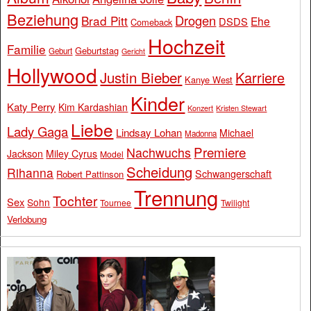
Beziehung
Drogen
Brad Pitt
Ehe
DSDS
Comeback
Hochzeit
Familie
Geburtstag
Geburt
Gericht
Hollywood
Justin Bieber
Karriere
Kanye West
Kinder
Katy Perry
Kim Kardashian
Konzert
Kristen Stewart
Liebe
Lady Gaga
Lindsay Lohan
Michael
Madonna
Premiere
Nachwuchs
Jackson
Miley Cyrus
Model
Scheidung
Rihanna
Schwangerschaft
Robert Pattinson
Trennung
Tochter
Sex
Sohn
Tournee
Twilight
Verlobung