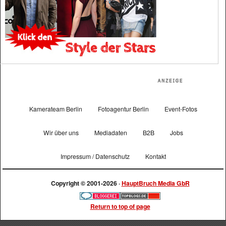
Kamerateam Berlin
Fotoagentur Berlin
Event-Fotos
Wir über uns
Mediadaten
B2B
Jobs
Impressum / Datenschutz
Kontakt
Copyright © 2001-2026 ·
HauptBruch Media GbR
Return to top of page