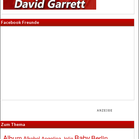
Facebook Freunde
Zum Thema
Baby
Album
Berlin
Alkohol
Angelina Jolie