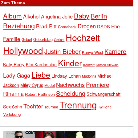
Zum Thema
Baby
Album
Berlin
Alkohol
Angelina Jolie
Beziehung
Drogen
Brad Pitt
Ehe
DSDS
Comeback
Hochzeit
Familie
Geburtstag
Geburt
Gericht
Hollywood
Justin Bieber
Karriere
Kanye West
Kinder
Katy Perry
Kim Kardashian
Konzert
Kristen Stewart
Liebe
Lady Gaga
Lindsay Lohan
Michael
Madonna
Premiere
Nachwuchs
Jackson
Miley Cyrus
Model
Scheidung
Rihanna
Schwangerschaft
Robert Pattinson
Trennung
Tochter
Sex
Sohn
Tournee
Twilight
Verlobung