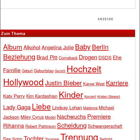
Zum Thema
Baby
Album
Berlin
Alkohol
Angelina Jolie
Beziehung
Drogen
Brad Pitt
Ehe
DSDS
Comeback
Hochzeit
Familie
Geburtstag
Geburt
Gericht
Hollywood
Justin Bieber
Karriere
Kanye West
Kinder
Katy Perry
Kim Kardashian
Konzert
Kristen Stewart
Liebe
Lady Gaga
Lindsay Lohan
Michael
Madonna
Premiere
Nachwuchs
Jackson
Miley Cyrus
Model
Scheidung
Rihanna
Schwangerschaft
Robert Pattinson
Trennung
Tochter
Sex
Sohn
Tournee
Twilight