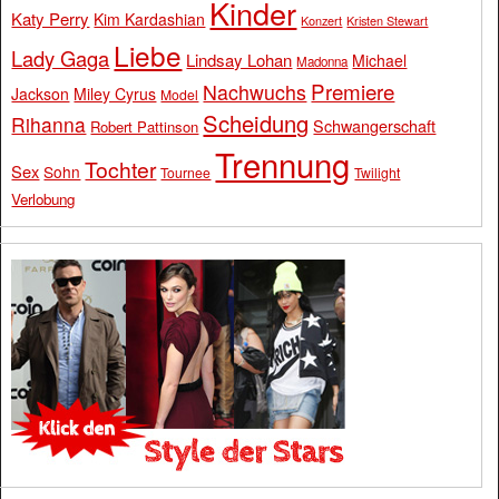
Kinder
Katy Perry
Kim Kardashian
Konzert
Kristen Stewart
Liebe
Lady Gaga
Lindsay Lohan
Michael
Madonna
Premiere
Nachwuchs
Jackson
Miley Cyrus
Model
Scheidung
Rihanna
Schwangerschaft
Robert Pattinson
Trennung
Tochter
Sex
Sohn
Tournee
Twilight
Verlobung