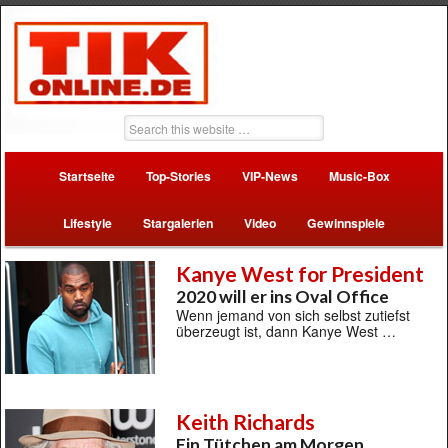
Startseite
Top-Stories
VIP-News
Music-Box
Lifestyle
Stargalerien
Video
Gewinnspiele
Kanye West for President
2020 will er ins Oval Office
Wenn jemand von sich selbst zutiefst
überzeugt ist, dann Kanye West …
Keith Richards
Ein Tütchen am Morgen …