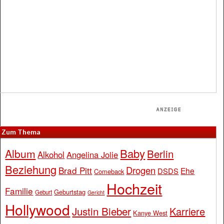
Zum Thema
Baby
Album
Berlin
Alkohol
Angelina Jolie
Beziehung
Drogen
Brad Pitt
Ehe
DSDS
Comeback
Hochzeit
Familie
Geburtstag
Geburt
Gericht
Hollywood
Justin Bieber
Karriere
Kanye West