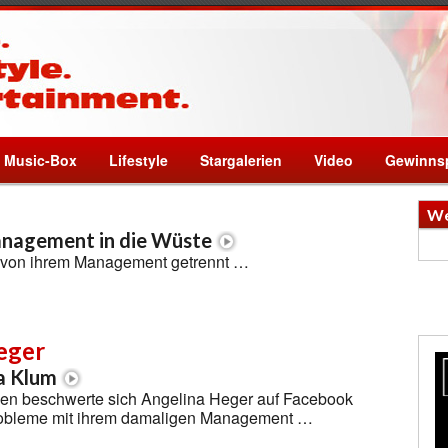
Music-Box
Lifestyle
Stargalerien
Video
Gewinnsp
We
anagement in die Wüste
 von ihrem Management getrennt …
eger
a Klum
en beschwerte sich Angelina Heger auf Facebook
Probleme mit ihrem damaligen Management …