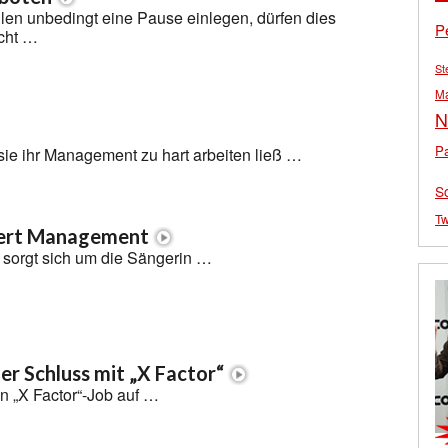
len unbedingt eine Pause einlegen, dürfen dies
P
icht …
St
M
N
Pa
sie ihr Management zu hart arbeiten ließ …
S
Tw
siert Management
 sorgt sich um die Sängerin …
r Schluss mit „X Factor“
n „X Factor“-Job auf …