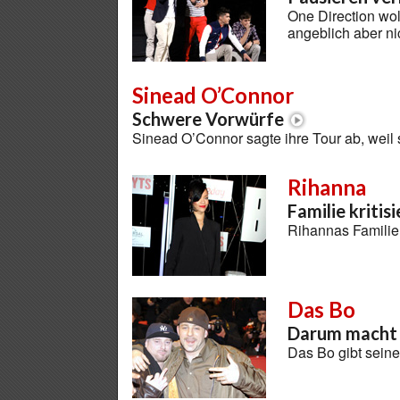
One Direction wol
angeblich aber n
Sinead O’Connor
Schwere Vorwürfe
Sinead O’Connor sagte ihre Tour ab, weil 
Rihanna
Familie kriti
Rihannas Familie
Das Bo
Darum macht e
Das Bo gibt seine