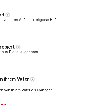
ind
ch vor ihren Auftritten religiöse Hilfe …
robiert
neue Platte ‚4‘ genannt …
on ihrem Vater
ich von ihrem Vater als Manager …
mez