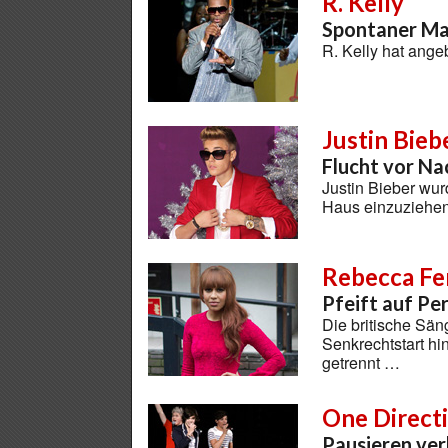
R. Kelly
Spontaner M
R. Kelly hat ang
Justin Bieb
Flucht vor Na
Justin Bieber wu
Haus einzuziehe
Rebecca Fe
Pfeift auf Pe
Die britische Sän
Senkrechtstart hi
getrennt …
One Direct
Pausieren ve