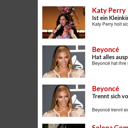
Katy Perry
Ist ein Kleink
Katy Perry holt si
Beyoncé
Hat alles ausp
Beyoncé hat ihre 
Beyoncé
Trennt sich v
Beyoncé trennt s
Selena Go