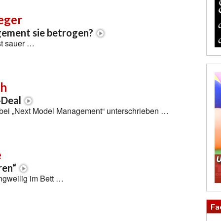
eger
gement sie betrogen?
st sauer …
th
-Deal
 bei „Next Model Management“ unterschrieben …
e
ren“
ngweilig im Bett …
Fa