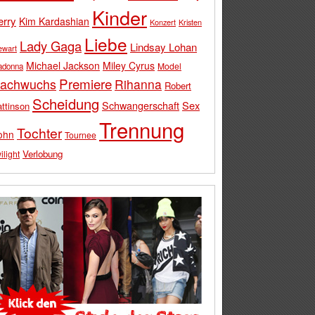
Kinder
erry
Kim Kardashian
Konzert
Kristen
Liebe
Lady Gaga
Lindsay Lohan
ewart
Michael Jackson
Miley Cyrus
Model
adonna
Premiere
achwuchs
Rihanna
Robert
Scheidung
Schwangerschaft
Sex
ttinson
Trennung
Tochter
ohn
Tournee
Verlobung
ilight