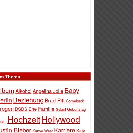
m Thema
Baby
lbum
Alkohol
Angelina Jolie
Beziehung
erlin
Brad Pitt
Comeback
rogen
Familie
Ehe
DSDS
Geburtstag
Geburt
Hochzeit
Hollywood
richt
ustin Bieber
Karriere
Katy
Kanye West