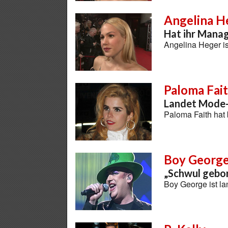
Angelina H
Hat ihr Mana
Angelina Heger i
Paloma Fai
Landet Mode
Paloma Faith hat
Boy Georg
„Schwul gebo
Boy George ist la