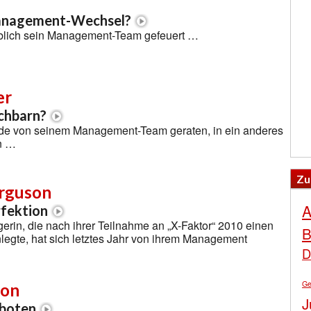
anagement-Wechsel?
eblich sein Management-Team gefeuert …
er
chbarn?
rde von seinem Management-Team geraten, in ein anderes
n …
Zu
rguson
A
rfektion
gerin, die nach ihrer Teilnahme an „X-Faktor“ 2010 einen
B
nlegte, hat sich letztes Jahr von ihrem Management
D
Ge
ion
J
rboten