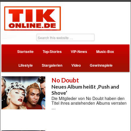
Startseite
Top-Stories
VIP-News
Music-Box
Lifestyle
Stargalerien
Video
Gewinnspiele
No Doubt
Neues Album heißt ‚Push and
Shove‘
Die Mitglieder von No Doubt haben den
Titel ihres anstehenden Albums verraten
…