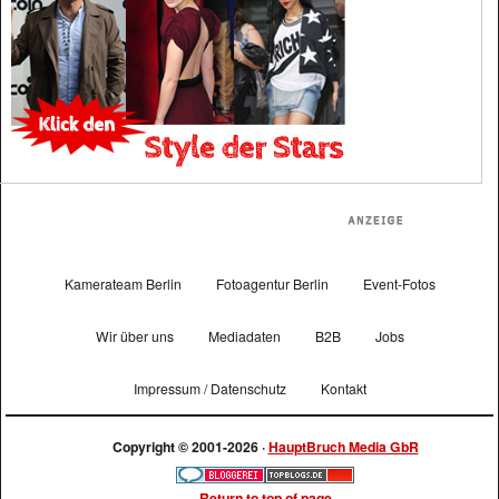
Kamerateam Berlin
Fotoagentur Berlin
Event-Fotos
Wir über uns
Mediadaten
B2B
Jobs
Impressum / Datenschutz
Kontakt
Copyright © 2001-2026 ·
HauptBruch Media GbR
Return to top of page