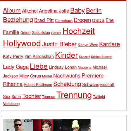
Baby
Album
Berlin
Alkohol
Angelina Jolie
Beziehung
Drogen
Brad Pitt
Ehe
DSDS
Comeback
Hochzeit
Familie
Geburtstag
Geburt
Gericht
Hollywood
Justin Bieber
Karriere
Kanye West
Kinder
Katy Perry
Kim Kardashian
Konzert
Kristen Stewart
Liebe
Lady Gaga
Lindsay Lohan
Michael
Madonna
Premiere
Nachwuchs
Jackson
Miley Cyrus
Model
Scheidung
Rihanna
Schwangerschaft
Robert Pattinson
Trennung
Tochter
Sex
Sohn
Tournee
Twilight
Verlobung